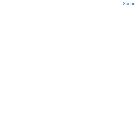
Suche
LIGURIEN
REISE
Ligurien
TEILEN