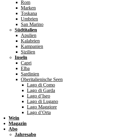
Rom
Marken
Toskana
Umbrien
San Marino
Südtitalien
Apulien
Kalabrien
Kampanien
Sizilien
Inseln
Capri
Elba
Sardinien
Oberitalienische Seen
Lago di Como
Lago di Garda
Lago d’Iseo
Lago di Lugano
Lago Maggiore
Lago d’Orta
Wein
Magazin
Abo
Jahresabo