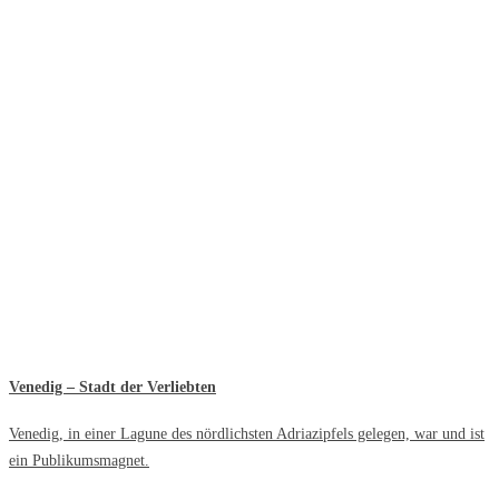
Venedig – Stadt der Verliebten
Venedig, in einer Lagune des nördlichsten Adriazipfels gelegen, war und ist
ein Publikumsmagnet.