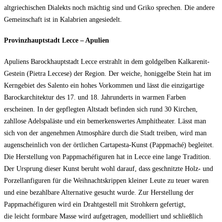
altgriechischen Dialekts noch mächtig sind und Griko sprechen. Die andere
Gemeinschaft ist in Kalabrien angesiedelt.
Provinzhauptstadt Lecce – Apulien
Apuliens Barockhauptstadt Lecce erstrahlt in dem goldgelben Kalkarenit-
Gestein (Pietra Leccese) der Region. Der weiche, honiggelbe Stein hat im
Kerngebiet des Salento ein hohes Vorkommen und lässt die einzigartige
Barockarchitektur des 17. und 18. Jahrunderts in warmen Farben
erscheinen. In der gepflegten Altstadt befinden sich rund 30 Kirchen,
zahllose Adelspaläste und ein bemerkenswertes Amphitheater. Lässt man
sich von der angenehmen Atmosphäre durch die Stadt treiben, wird man
augenscheinlich von der örtlichen Cartapesta-Kunst (Pappmaché) begleitet.
Die Herstellung von Pappmachéfiguren hat in Lecce eine lange Tradition.
Der Ursprung dieser Kunst beruht wohl darauf, dass geschnitzte Holz- und
Porzellanfiguren für die Weihnachtskrippen kleiner Leute zu teuer waren
und eine bezahlbare Alternative gesucht wurde. Zur Herstellung der
Pappmachéfiguren wird ein Drahtgestell mit Strohkern gefertigt,
die leicht formbare Masse wird aufgetragen, modelliert und schließlich