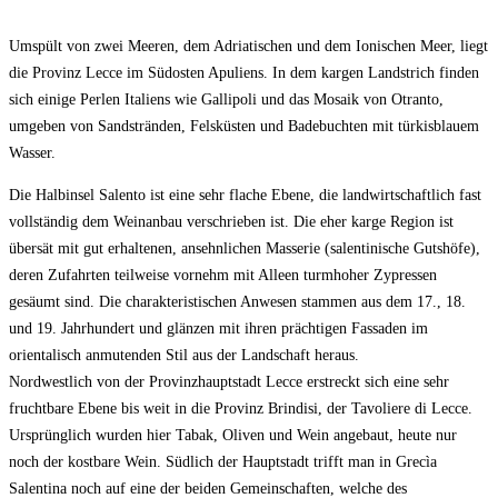
Umspült von zwei Meeren, dem Adriatischen und dem Ionischen Meer, liegt
die Provinz Lecce im Südosten Apuliens. In dem kargen Landstrich finden
sich einige Perlen Italiens wie Gallipoli und das Mosaik von Otranto,
umgeben von Sandstränden, Felsküsten und Badebuchten mit türkisblauem
Wasser.
Die Halbinsel Salento ist eine sehr flache Ebene, die landwirtschaftlich fast
vollständig dem Weinanbau verschrieben ist. Die eher karge Region ist
übersät mit gut erhaltenen, ansehnlichen Masserie (salentinische Gutshöfe),
deren Zufahrten teilweise vornehm mit Alleen turmhoher Zypressen
gesäumt sind. Die charakteristischen Anwesen stammen aus dem 17., 18.
und 19. Jahrhundert und glänzen mit ihren prächtigen Fassaden im
orientalisch anmutenden Stil aus der Landschaft heraus.
Nordwestlich von der Provinzhauptstadt Lecce erstreckt sich eine sehr
fruchtbare Ebene bis weit in die Provinz Brindisi, der Tavoliere di Lecce.
Ursprünglich wurden hier Tabak, Oliven und Wein angebaut, heute nur
noch der kostbare Wein. Südlich der Hauptstadt trifft man in Grecìa
Salentina noch auf eine der beiden Gemeinschaften, welche des