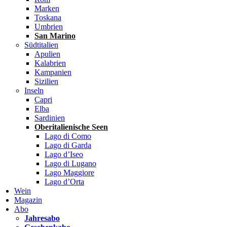
Marken
Toskana
Umbrien
San Marino
Südtitalien
Apulien
Kalabrien
Kampanien
Sizilien
Inseln
Capri
Elba
Sardinien
Oberitalienische Seen
Lago di Como
Lago di Garda
Lago d’Iseo
Lago di Lugano
Lago Maggiore
Lago d’Orta
Wein
Magazin
Abo
Jahresabo