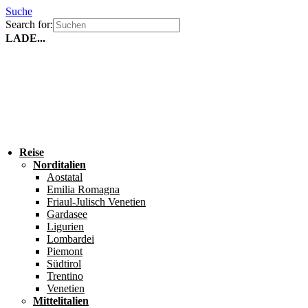
Suche
Search for:
LADE...
Reise
Norditalien
Aostatal
Emilia Romagna
Friaul-Julisch Venetien
Gardasee
Ligurien
Lombardei
Piemont
Südtirol
Trentino
Venetien
Mittelitalien