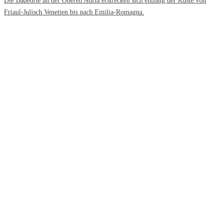
Die Badeorte an der Oberen Adria erstrecken sich entlang der Küste von
Friaul-Julisch Venetien bis nach Emilia-Romagna.