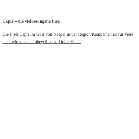
Capri – die vielbesungene Insel
Die Insel Capri im Golf von Neapel in der Region Kampanien ist für viele
nach wie vor der Inbegriff des „Dolce Vita“.