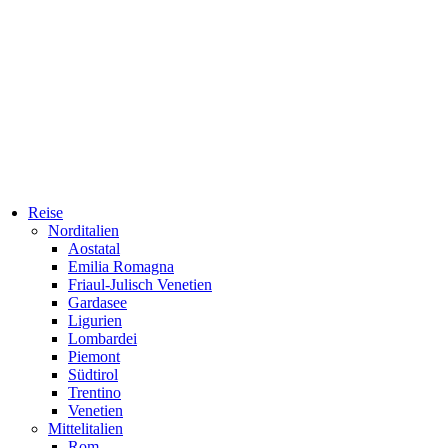
Reise
Norditalien
Aostatal
Emilia Romagna
Friaul-Julisch Venetien
Gardasee
Ligurien
Lombardei
Piemont
Südtirol
Trentino
Venetien
Mittelitalien
Rom