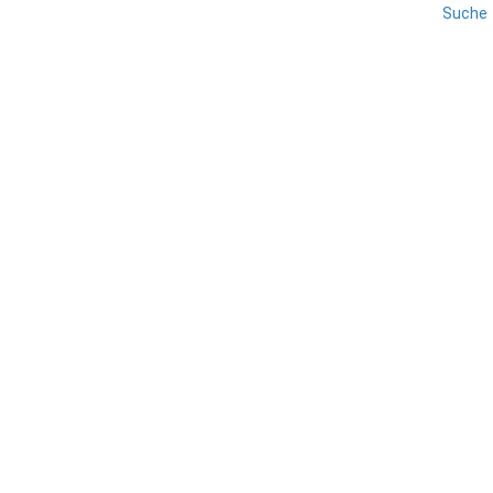
Suche
LATIUM
REISE
ROM
Fontana delle Tartarughe
TEILEN