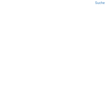
Suche
FRIAUL JULISCH VENETIEN
REISE
UDINE
Gemona del Friuli
TEILEN