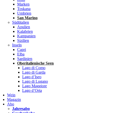
Marken
Toskana
Umbrien
San Marino
Südtitalien
Apulien
Kalabrien
Kampanien
Sizilien
Inseln
Capri
Elba
Sardinien
Oberitalienische Seen
Lago di Como
Lago di Garda
Lago d’Iseo
Lago di Lugano
Lago Maggiore
Lago d’Orta
Wein
Magazin
Abo
Jahresabo