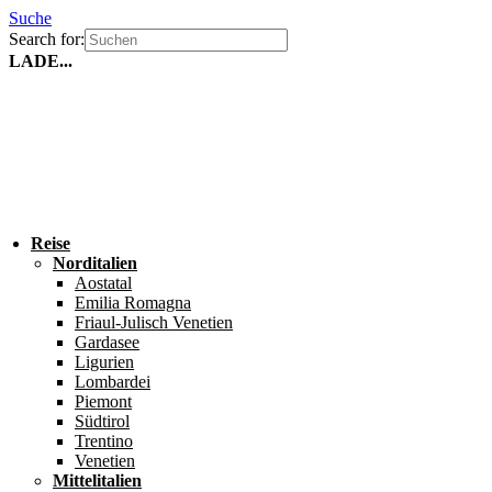
Suche
Search for:
LADE...
Reise
Norditalien
Aostatal
Emilia Romagna
Friaul-Julisch Venetien
Gardasee
Ligurien
Lombardei
Piemont
Südtirol
Trentino
Venetien
Mittelitalien