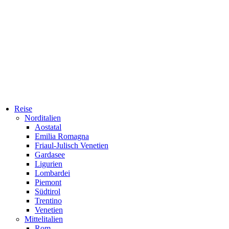
Reise
Norditalien
Aostatal
Emilia Romagna
Friaul-Julisch Venetien
Gardasee
Ligurien
Lombardei
Piemont
Südtirol
Trentino
Venetien
Mittelitalien
Rom