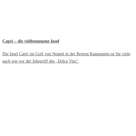
Capri – die vielbesungene Insel
Die Insel Capri im Golf von Neapel in der Region Kampanien ist für viele
nach wie vor der Inbegriff des „Dolce Vita“.