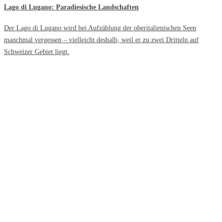
Lago di Lugano: Paradiesische Landschaften
Der Lago di Lugano wird bei Aufzählung der oberitalienischen Seen
manchmal vergessen – vielleicht deshalb, weil er zu zwei Dritteln auf
Schweizer Gebiet liegt.