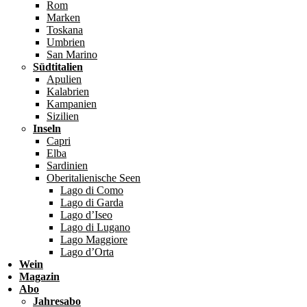
Rom
Marken
Toskana
Umbrien
San Marino
Südtitalien
Apulien
Kalabrien
Kampanien
Sizilien
Inseln
Capri
Elba
Sardinien
Oberitalienische Seen
Lago di Como
Lago di Garda
Lago d’Iseo
Lago di Lugano
Lago Maggiore
Lago d’Orta
Wein
Magazin
Abo
Jahresabo