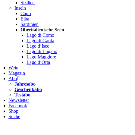
Sizilien
Inseln
Capri
Elba
Sardinien
Oberitalienische Seen
Lago di Como
Lago di Garda
Lago d’Iseo
Lago di Lugano
Lago Maggiore
Lago d’Orta
Wein
Magazin
Abo
Jahresabo
Geschenkabo
Testabo
Newsletter
Facebook
Shop
Suche