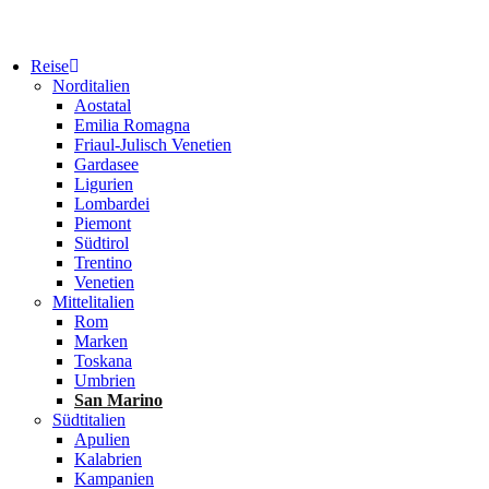
Reise
Norditalien
Aostatal
Emilia Romagna
Friaul-Julisch Venetien
Gardasee
Ligurien
Lombardei
Piemont
Südtirol
Trentino
Venetien
Mittelitalien
Rom
Marken
Toskana
Umbrien
San Marino
Südtitalien
Apulien
Kalabrien
Kampanien