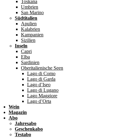
Toskana
Umbrien
San Marino
Südtitalien
Apulien
Kalabrien
Kampanien
Sizilien
Inseln
Capri
Elba
Sardinien
Oberitalienische Seen
Lago di Como
Lago di Garda
Lago d’Iseo
Lago di Lugano
Lago Maggiore
Lago d’Orta
Wein
Magazin
Abo
Jahresabo
Geschenkabo
Testabo