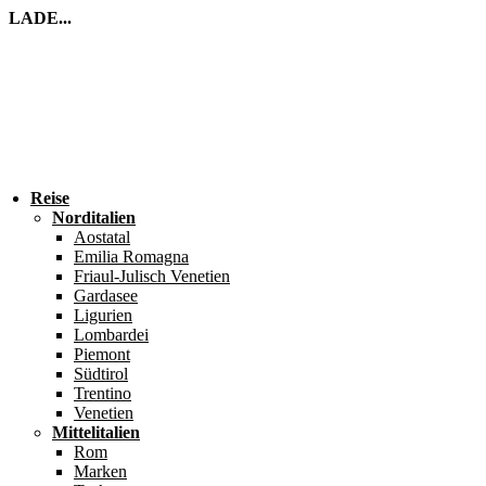
LADE...
Reise
Norditalien
Aostatal
Emilia Romagna
Friaul-Julisch Venetien
Gardasee
Ligurien
Lombardei
Piemont
Südtirol
Trentino
Venetien
Mittelitalien
Rom
Marken