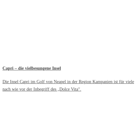
Capri – die vielbesungene Insel
Die Insel Capri im Golf von Neapel in der Region Kampanien ist für viele
nach wie vor der Inbegriff des „Dolce Vita“.