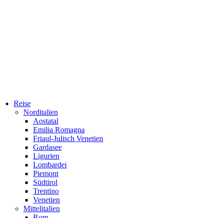
Reise
Norditalien
Aostatal
Emilia Romagna
Friaul-Julisch Venetien
Gardasee
Ligurien
Lombardei
Piemont
Südtirol
Trentino
Venetien
Mittelitalien
Rom