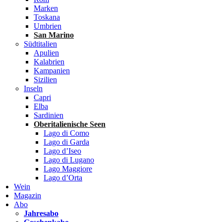
Marken
Toskana
Umbrien
San Marino
Südtitalien
Apulien
Kalabrien
Kampanien
Sizilien
Inseln
Capri
Elba
Sardinien
Oberitalienische Seen
Lago di Como
Lago di Garda
Lago d’Iseo
Lago di Lugano
Lago Maggiore
Lago d’Orta
Wein
Magazin
Abo
Jahresabo