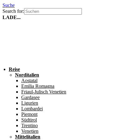
Suche
Search for:
LADE...
Reise
Norditalien
Aostatal
Emilia Romagna
Friaul-Julisch Venetien
Gardasee
Ligurien
Lombardei
Piemont
Südtirol
Trentino
Venetien
Mittelitalien