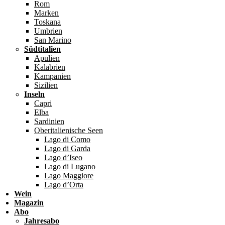
Rom
Marken
Toskana
Umbrien
San Marino
Südtitalien
Apulien
Kalabrien
Kampanien
Sizilien
Inseln
Capri
Elba
Sardinien
Oberitalienische Seen
Lago di Como
Lago di Garda
Lago d’Iseo
Lago di Lugano
Lago Maggiore
Lago d’Orta
Wein
Magazin
Abo
Jahresabo