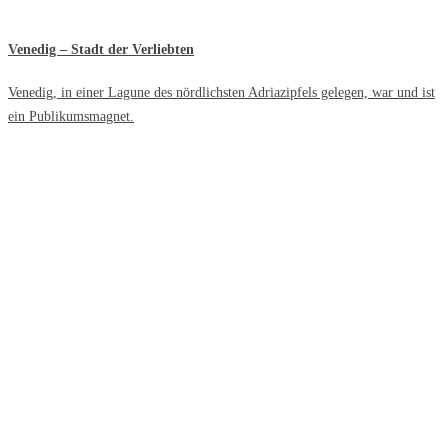
Venedig – Stadt der Verliebten
Venedig, in einer Lagune des nördlichsten Adriazipfels gelegen, war und ist
ein Publikumsmagnet.