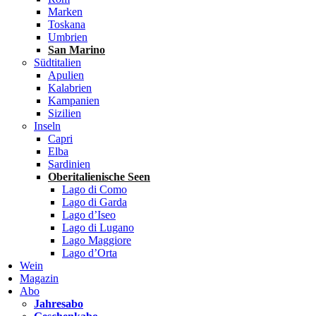
Marken
Toskana
Umbrien
San Marino
Südtitalien
Apulien
Kalabrien
Kampanien
Sizilien
Inseln
Capri
Elba
Sardinien
Oberitalienische Seen
Lago di Como
Lago di Garda
Lago d’Iseo
Lago di Lugano
Lago Maggiore
Lago d’Orta
Wein
Magazin
Abo
Jahresabo