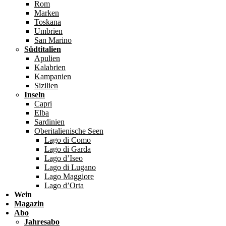
Rom
Marken
Toskana
Umbrien
San Marino
Südtitalien
Apulien
Kalabrien
Kampanien
Sizilien
Inseln
Capri
Elba
Sardinien
Oberitalienische Seen
Lago di Como
Lago di Garda
Lago d’Iseo
Lago di Lugano
Lago Maggiore
Lago d’Orta
Wein
Magazin
Abo
Jahresabo