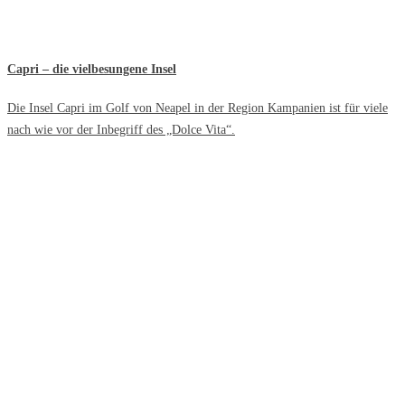
Capri – die vielbesungene Insel
Die Insel Capri im Golf von Neapel in der Region Kampanien ist für viele
nach wie vor der Inbegriff des „Dolce Vita“.