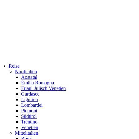
Reise
Norditalien
Aostatal
Emilia Romagna
Friaul-Julisch Venetien
Gardasee
Ligurien
Lombardei
Piemont
Südtirol
Trentino
Venetien
Mittelitalien
Rom