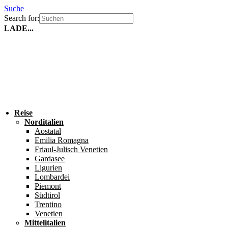
Suche
Search for:
LADE...
Reise
Norditalien
Aostatal
Emilia Romagna
Friaul-Julisch Venetien
Gardasee
Ligurien
Lombardei
Piemont
Südtirol
Trentino
Venetien
Mittelitalien