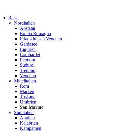
Reise
Norditalien
Aostatal
Emilia Romagna
Friaul-Julisch Venetien
Gardasee
Ligurien
Lombardei
Piemont
Südtirol
Trentino
Venetien
Mittelitalien
Rom
Marken
Toskana
Umbrien
San Marino
Südtitalien
Apulien
Kalabrien
Kampanien