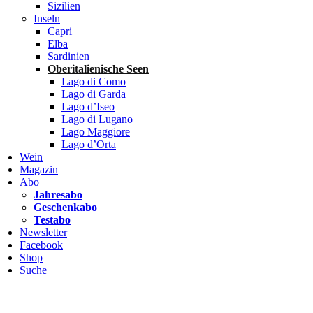
Sizilien
Inseln
Capri
Elba
Sardinien
Oberitalienische Seen
Lago di Como
Lago di Garda
Lago d’Iseo
Lago di Lugano
Lago Maggiore
Lago d’Orta
Wein
Magazin
Abo
Jahresabo
Geschenkabo
Testabo
Newsletter
Facebook
Shop
Suche