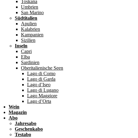
Toskana
Umbrien
San Marino
Südtitalien
Apulien
Kalabrien
Kampanien
Sizilien
Inseln
Capri
Elba
Sardinien
Oberitalienische Seen
Lago di Como
Lago di Garda
Lago d’Iseo
Lago di Lugano
Lago Maggiore
Lago d’Orta
Wein
Magazin
Abo
Jahresabo
Geschenkabo
Testabo