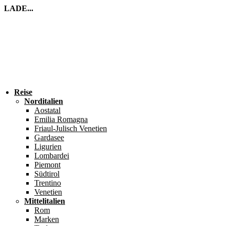
LADE...
Reise
Norditalien
Aostatal
Emilia Romagna
Friaul-Julisch Venetien
Gardasee
Ligurien
Lombardei
Piemont
Südtirol
Trentino
Venetien
Mittelitalien
Rom
Marken