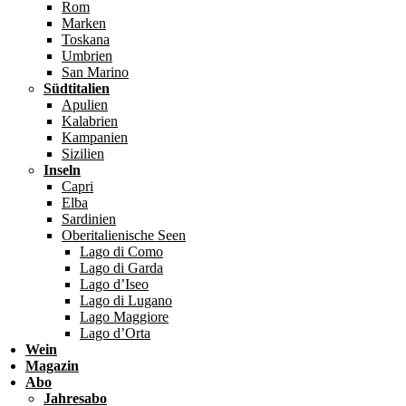
Rom
Marken
Toskana
Umbrien
San Marino
Südtitalien
Apulien
Kalabrien
Kampanien
Sizilien
Inseln
Capri
Elba
Sardinien
Oberitalienische Seen
Lago di Como
Lago di Garda
Lago d’Iseo
Lago di Lugano
Lago Maggiore
Lago d’Orta
Wein
Magazin
Abo
Jahresabo