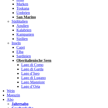
Marken
Toskana
Umbrien
San Marino
Südtitalien
Apulien
Kalabrien
Kampanien
Sizilien
Inseln
Capri
Elba
Sardinien
Oberitalienische Seen
Lago di Como
Lago di Garda
Lago d’Iseo
Lago di Lugano
Lago Maggiore
Lago d’Orta
Wein
Magazin
Abo
Jahresabo