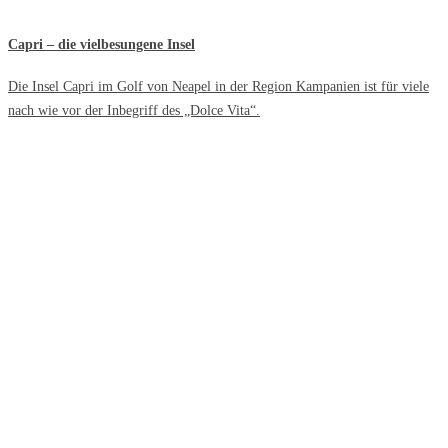
Capri – die vielbesungene Insel
Die Insel Capri im Golf von Neapel in der Region Kampanien ist für viele
nach wie vor der Inbegriff des „Dolce Vita“.