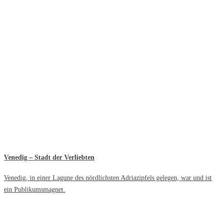
Venedig – Stadt der Verliebten
Venedig, in einer Lagune des nördlichsten Adriazipfels gelegen, war und ist
ein Publikumsmagnet.