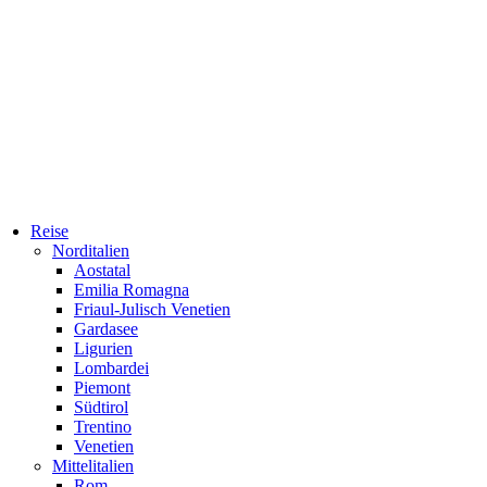
Reise
Norditalien
Aostatal
Emilia Romagna
Friaul-Julisch Venetien
Gardasee
Ligurien
Lombardei
Piemont
Südtirol
Trentino
Venetien
Mittelitalien
Rom