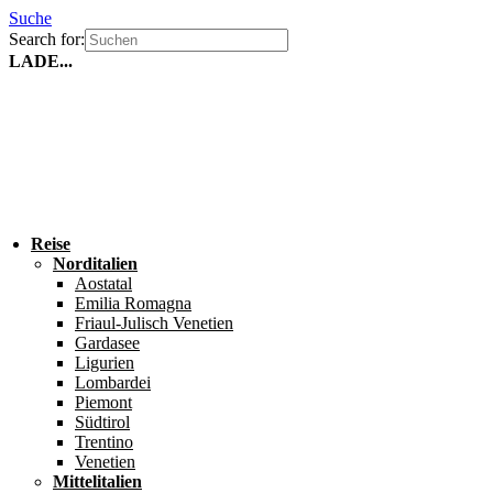
Suche
Search for:
LADE...
Reise
Norditalien
Aostatal
Emilia Romagna
Friaul-Julisch Venetien
Gardasee
Ligurien
Lombardei
Piemont
Südtirol
Trentino
Venetien
Mittelitalien