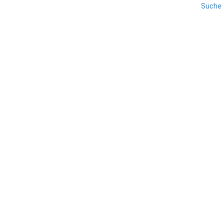
Suche
REISE
VENEDIG
VENETIEN
Chioggia
TEILEN