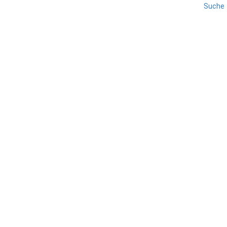
Suche
REISE
VENEDIG
VENETIEN
Campanile di San Marco
TEILEN