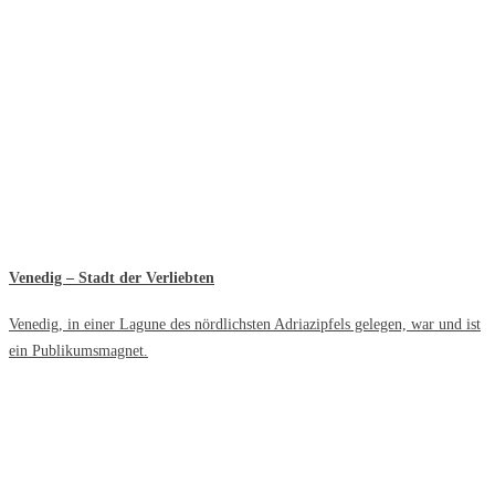
Venedig – Stadt der Verliebten
Venedig, in einer Lagune des nördlichsten Adriazipfels gelegen, war und ist
ein Publikumsmagnet.