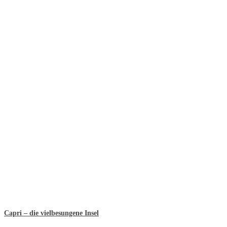
Capri – die vielbesungene Insel