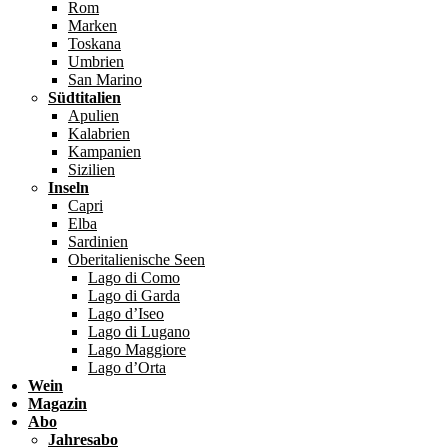
Rom
Marken
Toskana
Umbrien
San Marino
Südtitalien
Apulien
Kalabrien
Kampanien
Sizilien
Inseln
Capri
Elba
Sardinien
Oberitalienische Seen
Lago di Como
Lago di Garda
Lago d’Iseo
Lago di Lugano
Lago Maggiore
Lago d’Orta
Wein
Magazin
Abo
Jahresabo