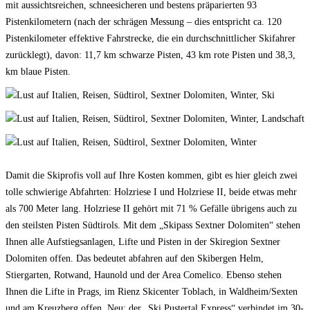
mit aussichtsreichen, schneesicheren und bestens präparierten 93
Pistenkilometern (nach der schrägen Messung – dies entspricht ca. 120
Pistenkilometer effektive Fahrstrecke, die ein durchschnittlicher Skifahrer
zurücklegt), davon: 11,7 km schwarze Pisten, 43 km rote Pisten und 38,3,
km blaue Pisten.
Damit die Skiprofis voll auf Ihre Kosten kommen, gibt es hier gleich zwei
tolle schwierige Abfahrten: Holzriese I und Holzriese II, beide etwas mehr
als 700 Meter lang. Holzriese II gehört mit 71 % Gefälle übrigens auch zu
den steilsten Pisten Südtirols. Mit dem „Skipass Sextner Dolomiten“ stehen
Ihnen alle Aufstiegsanlagen, Lifte und Pisten in der Skiregion Sextner
Dolomiten offen. Das bedeutet abfahren auf den Skibergen Helm,
Stiergarten, Rotwand, Haunold und der Area Comelico. Ebenso stehen
Ihnen die Lifte in Prags, im Rienz Skicenter Toblach, in Waldheim/Sexten
und am Kreuzberg offen. Neu: der „Ski Pustertal Express“ verbindet im 30-