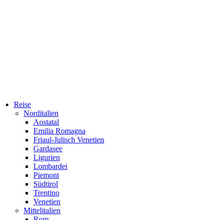
Reise
Norditalien
Aostatal
Emilia Romagna
Friaul-Julisch Venetien
Gardasee
Ligurien
Lombardei
Piemont
Südtirol
Trentino
Venetien
Mittelitalien
Rom