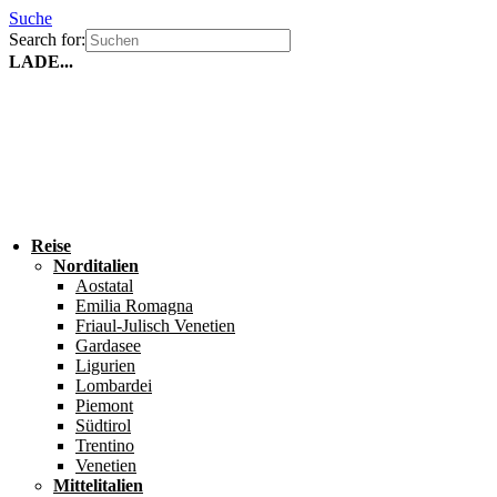
Suche
Search for:
LADE...
Reise
Norditalien
Aostatal
Emilia Romagna
Friaul-Julisch Venetien
Gardasee
Ligurien
Lombardei
Piemont
Südtirol
Trentino
Venetien
Mittelitalien