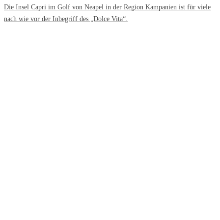
Die Insel Capri im Golf von Neapel in der Region Kampanien ist für viele
nach wie vor der Inbegriff des „Dolce Vita“.