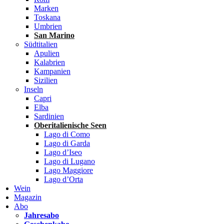
Marken
Toskana
Umbrien
San Marino
Südtitalien
Apulien
Kalabrien
Kampanien
Sizilien
Inseln
Capri
Elba
Sardinien
Oberitalienische Seen
Lago di Como
Lago di Garda
Lago d’Iseo
Lago di Lugano
Lago Maggiore
Lago d’Orta
Wein
Magazin
Abo
Jahresabo