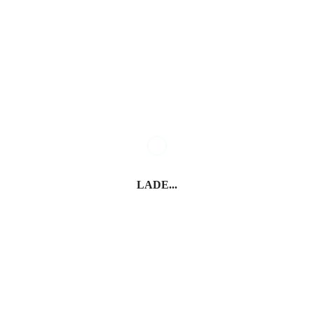
Plose
Festung Franzensfeste
LADE...
Kloster Neustift
Brixen