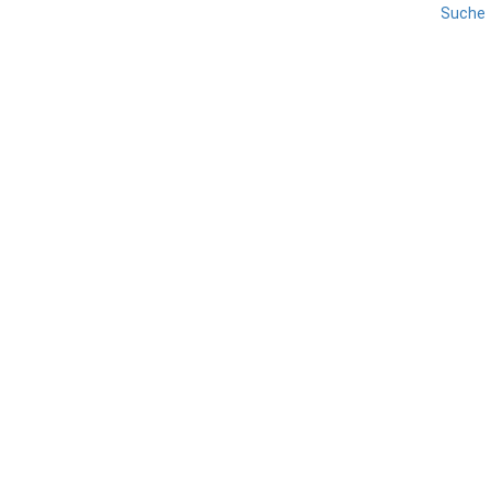
Suche
EISACKTAL
REISE
STERZING
SÜDTIROL
Knödelfest
TEILEN