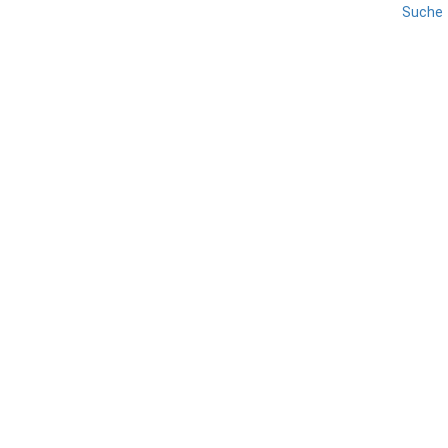
Suche
GARDASEE
REISE
Riva Boote
TEILEN