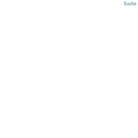
Suche
GARDASEE
OBERITALIENISCHE SEEN
REISE
Kreuzfahrt – Gardasee
TEILEN