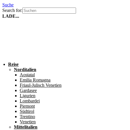
Suche
Search for:
LADE...
Reise
Norditalien
Aostatal
Emilia Romagna
Friaul-Julisch Venetien
Gardasee
Ligurien
Lombardei
Piemont
Südtirol
Trentino
Venetien
Mittelitalien