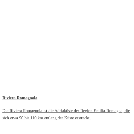
Riviera Romagnola
Die Riviera Romagnola ist die Adriaküste der Region Emilia-Romagna, die
sich etwa 90 bis 110 km entlang der Küste erstreckt.