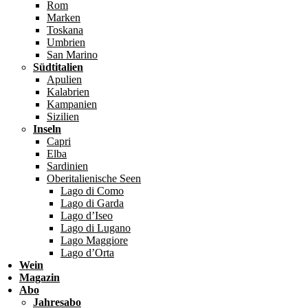
Rom
Marken
Toskana
Umbrien
San Marino
Südtitalien
Apulien
Kalabrien
Kampanien
Sizilien
Inseln
Capri
Elba
Sardinien
Oberitalienische Seen
Lago di Como
Lago di Garda
Lago d’Iseo
Lago di Lugano
Lago Maggiore
Lago d’Orta
Wein
Magazin
Abo
Jahresabo