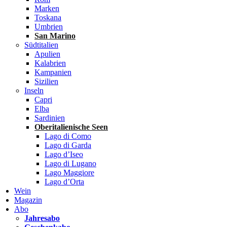
Marken
Toskana
Umbrien
San Marino
Südtitalien
Apulien
Kalabrien
Kampanien
Sizilien
Inseln
Capri
Elba
Sardinien
Oberitalienische Seen
Lago di Como
Lago di Garda
Lago d’Iseo
Lago di Lugano
Lago Maggiore
Lago d’Orta
Wein
Magazin
Abo
Jahresabo