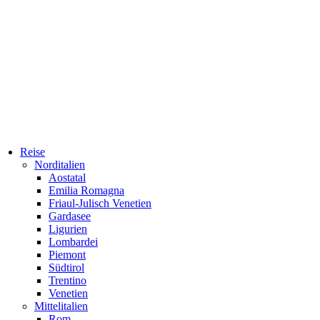
Reise
Norditalien
Aostatal
Emilia Romagna
Friaul-Julisch Venetien
Gardasee
Ligurien
Lombardei
Piemont
Südtirol
Trentino
Venetien
Mittelitalien
Rom