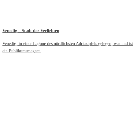
Venedig – Stadt der Verliebten
Venedig, in einer Lagune des nördlichsten Adriazipfels gelegen, war und ist
ein Publikumsmagnet.