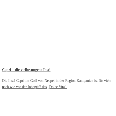
Capri – die vielbesungene Insel
Die Insel Capri im Golf von Neapel in der Region Kampanien ist für viele
nach wie vor der Inbegriff des „Dolce Vita“.