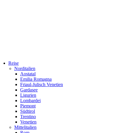
Reise
Norditalien
Aostatal
Emilia Romagna
Friaul-Julisch Venetien
Gardasee
Ligurien
Lombardei
Piemont
Südtirol
Trentino
Venetien
Mittelitalien
Rom