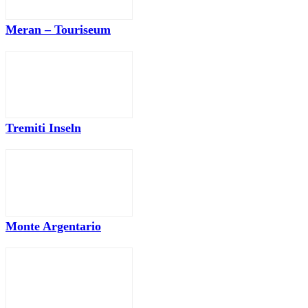
Meran – Touriseum
Tremiti Inseln
Monte Argentario