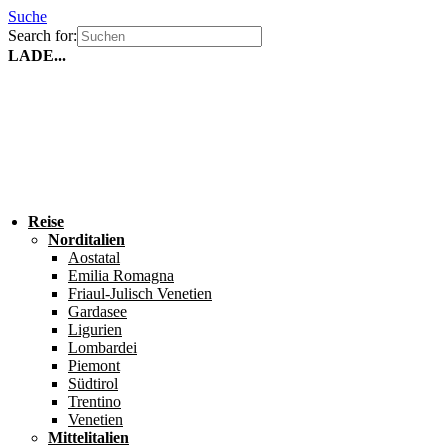
Suche
Search for:
LADE...
Reise
Norditalien
Aostatal
Emilia Romagna
Friaul-Julisch Venetien
Gardasee
Ligurien
Lombardei
Piemont
Südtirol
Trentino
Venetien
Mittelitalien