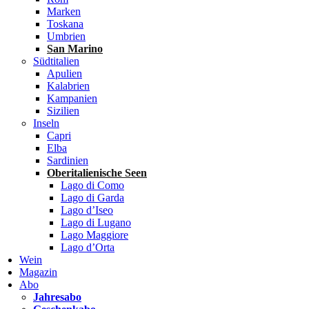
Marken
Toskana
Umbrien
San Marino
Südtitalien
Apulien
Kalabrien
Kampanien
Sizilien
Inseln
Capri
Elba
Sardinien
Oberitalienische Seen
Lago di Como
Lago di Garda
Lago d’Iseo
Lago di Lugano
Lago Maggiore
Lago d’Orta
Wein
Magazin
Abo
Jahresabo