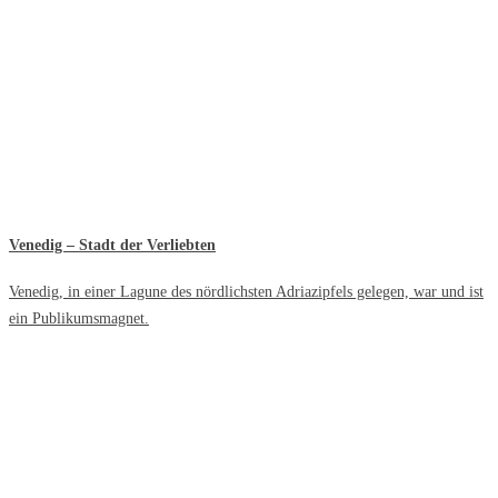
Venedig – Stadt der Verliebten
Venedig, in einer Lagune des nördlichsten Adriazipfels gelegen, war und ist
ein Publikumsmagnet.