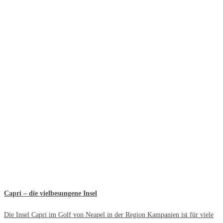
Capri – die vielbesungene Insel
Die Insel Capri im Golf von Neapel in der Region Kampanien ist für viele