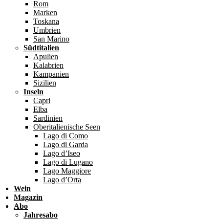
Rom
Marken
Toskana
Umbrien
San Marino
Südtitalien
Apulien
Kalabrien
Kampanien
Sizilien
Inseln
Capri
Elba
Sardinien
Oberitalienische Seen
Lago di Como
Lago di Garda
Lago d’Iseo
Lago di Lugano
Lago Maggiore
Lago d’Orta
Wein
Magazin
Abo
Jahresabo