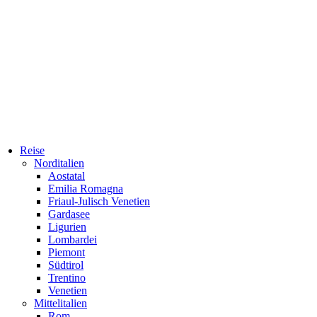
Reise
Norditalien
Aostatal
Emilia Romagna
Friaul-Julisch Venetien
Gardasee
Ligurien
Lombardei
Piemont
Südtirol
Trentino
Venetien
Mittelitalien
Rom