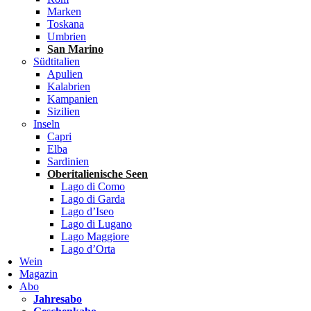
Marken
Toskana
Umbrien
San Marino
Südtitalien
Apulien
Kalabrien
Kampanien
Sizilien
Inseln
Capri
Elba
Sardinien
Oberitalienische Seen
Lago di Como
Lago di Garda
Lago d’Iseo
Lago di Lugano
Lago Maggiore
Lago d’Orta
Wein
Magazin
Abo
Jahresabo