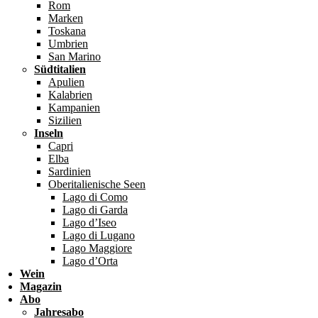
Rom
Marken
Toskana
Umbrien
San Marino
Südtitalien
Apulien
Kalabrien
Kampanien
Sizilien
Inseln
Capri
Elba
Sardinien
Oberitalienische Seen
Lago di Como
Lago di Garda
Lago d’Iseo
Lago di Lugano
Lago Maggiore
Lago d’Orta
Wein
Magazin
Abo
Jahresabo