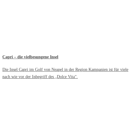
Capri – die vielbesungene Insel
Die Insel Capri im Golf von Neapel in der Region Kampanien ist für viele
nach wie vor der Inbegriff des „Dolce Vita“.