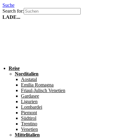
Suche
Search for:
LADE...
Reise
Norditalien
Aostatal
Emilia Romagna
Friaul-Julisch Venetien
Gardasee
Ligurien
Lombardei
Piemont
Südtirol
Trentino
Venetien
Mittelitalien