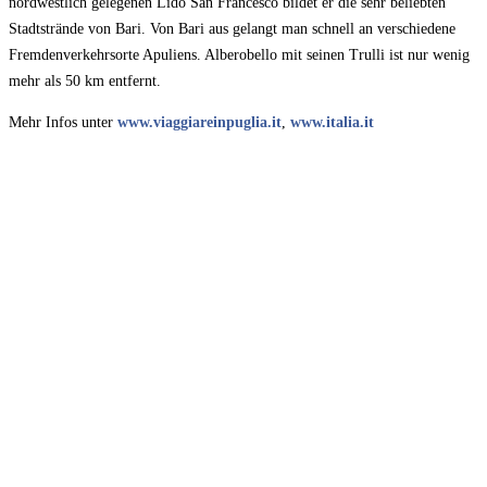
nordwestlich gelegenen Lido San Francesco bildet er die sehr beliebten
Stadtstrände von Bari. Von Bari aus gelangt man schnell an verschiedene
Fremdenverkehrsorte Apuliens. Alberobello mit seinen Trulli ist nur wenig
mehr als 50 km entfernt.
Mehr Infos unter
www.viaggiareinpuglia.it
,
www.italia.it