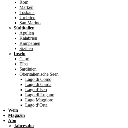
Rom
Marken
Toskana
Umbrien
San Marino
Südtitalien
Apulien
Kalabrien
Kampanien
Sizilien
Inseln
Capri
Elba
Sardinien
Oberitalienische Seen
Lago di Como
Lago di Garda
Lago d’Iseo
Lago di Lugano
Lago Maggiore
Lago d’Orta
Wein
Magazin
Abo
Jahresabo