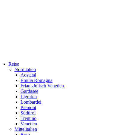
Reise
Norditalien
Aostatal
Emilia Romagna
Friaul-Julisch Venetien
Gardasee
Ligurien
Lombardei
Piemont
Südtirol
Trentino
Venetien
Mittelitalien
Rom