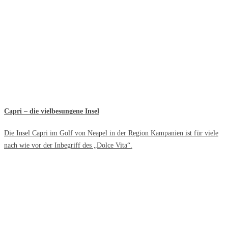
Capri – die vielbesungene Insel
Die Insel Capri im Golf von Neapel in der Region Kampanien ist für viele
nach wie vor der Inbegriff des „Dolce Vita“.