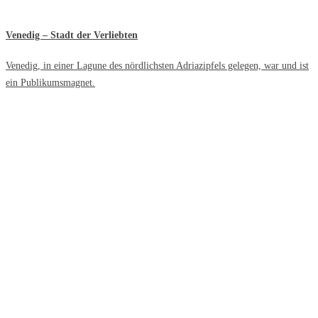
Venedig – Stadt der Verliebten
Venedig, in einer Lagune des nördlichsten Adriazipfels gelegen, war und ist
ein Publikumsmagnet.