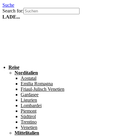
Suche
Search for:
LADE...
Reise
Norditalien
Aostatal
Emilia Romagna
Friaul-Julisch Venetien
Gardasee
Ligurien
Lombardei
Piemont
Südtirol
Trentino
Venetien
Mittelitalien