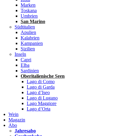
Marken
Toskana
Umbrien
San Marino
Südtitalien
Apulien
Kalabrien
Kampanien
Sizilien
Inseln
Capri
Elba
Sardinien
Oberitalienische Seen
Lago di Como
Lago di Garda
Lago d’Iseo
Lago di Lugano
Lago Maggiore
Lago d’Orta
Wein
Magazin
Abo
Jahresabo