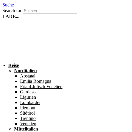
Suche
Search for:
LADE...
Reise
Norditalien
Aostatal
Emilia Romagna
Friaul-Julisch Venetien
Gardasee
Ligurien
Lombardei
Piemont
Südtirol
Trentino
Venetien
Mittelitalien