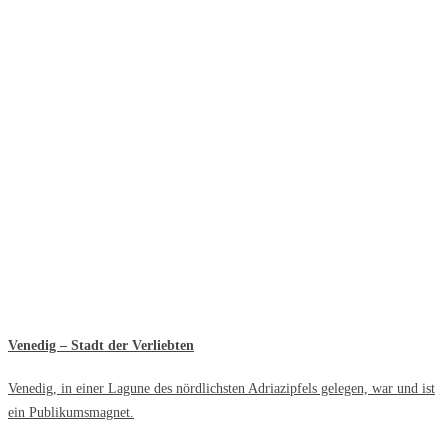
Venedig – Stadt der Verliebten
Venedig, in einer Lagune des nördlichsten Adriazipfels gelegen, war und ist
ein Publikumsmagnet.