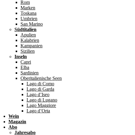
Rom
Marken
Toskana
Umbrien
San Marino
Südtitalien
Apulien
Kalabrien
Kampanien
Sizilien
Inseln
Capri
Elba
Sardinien
Oberitalienische Seen
Lago di Como
Lago di Garda
Lago d’Iseo
Lago di Lugano
Lago Maggiore
Lago d’Orta
Wein
Magazin
Abo
Jahresabo