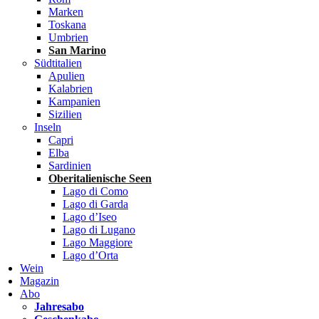
Marken
Toskana
Umbrien
San Marino
Südtitalien
Apulien
Kalabrien
Kampanien
Sizilien
Inseln
Capri
Elba
Sardinien
Oberitalienische Seen
Lago di Como
Lago di Garda
Lago d’Iseo
Lago di Lugano
Lago Maggiore
Lago d’Orta
Wein
Magazin
Abo
Jahresabo