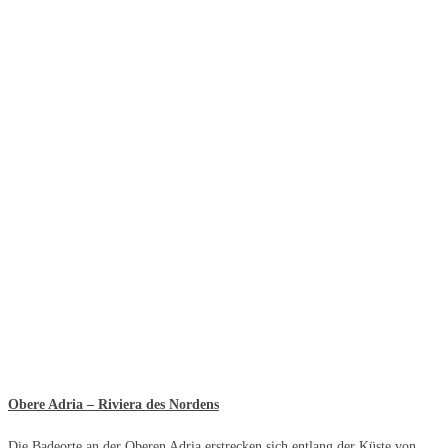
Obere Adria – Riviera des Nordens
Die Badeorte an der Oberen Adria erstrecken sich entlang der Küste von