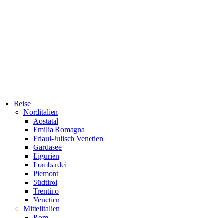
Reise
Norditalien
Aostatal
Emilia Romagna
Friaul-Julisch Venetien
Gardasee
Ligurien
Lombardei
Piemont
Südtirol
Trentino
Venetien
Mittelitalien
Rom