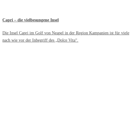
Capri – die vielbesungene Insel
Die Insel Capri im Golf von Neapel in der Region Kampanien ist für viele
nach wie vor der Inbegriff des „Dolce Vita“.