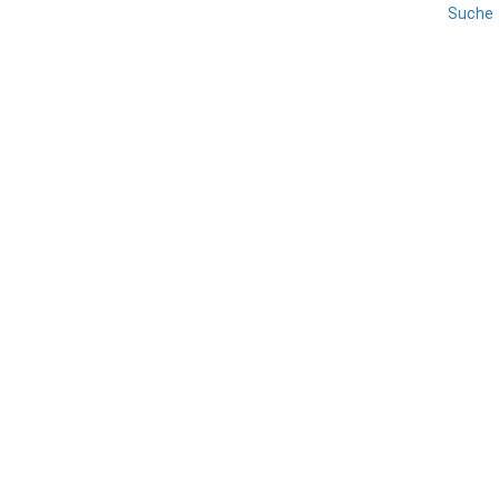
Suche
BERGAMO
LOMBARDEI
REISE
Naturpark Bergamasker
Alpen
TEILEN