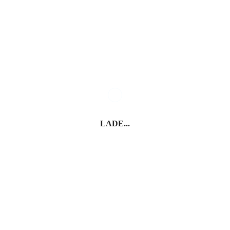
Bergamo – Città Bassa
Bergamo – Città Alta
LADE...