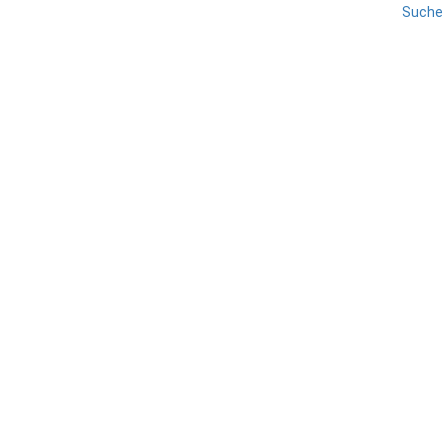
Suche
EGGENTAL
REISE
SÜDTIROL
Wanderungen im
Latemarium
TEILEN