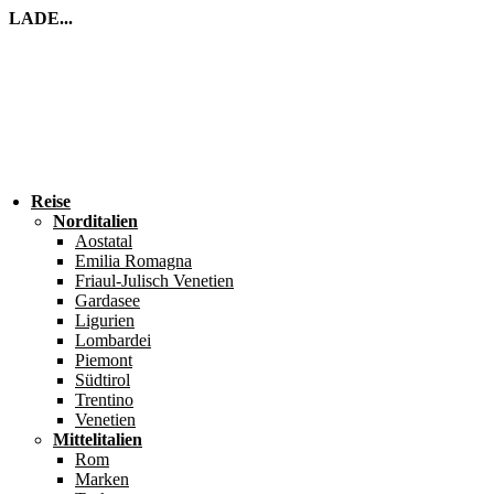
LADE...
Reise
Norditalien
Aostatal
Emilia Romagna
Friaul-Julisch Venetien
Gardasee
Ligurien
Lombardei
Piemont
Südtirol
Trentino
Venetien
Mittelitalien
Rom
Marken