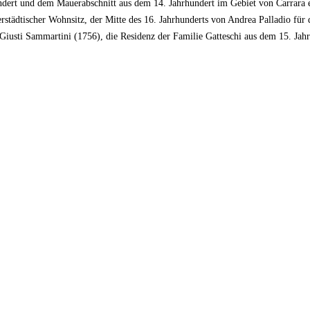
dert und dem Mauerabschnitt aus dem 14. Jahrhundert im Gebiet von Carrara e
erstädtischer Wohnsitz, der Mitte des 16. Jahrhunderts von Andrea Palladio für
zo Giusti Sammartini (1756), die Residenz der Familie Gatteschi aus dem 15. Ja