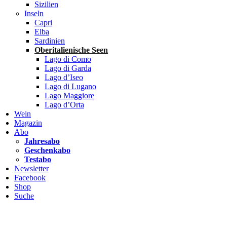
Sizilien
Inseln
Capri
Elba
Sardinien
Oberitalienische Seen
Lago di Como
Lago di Garda
Lago d’Iseo
Lago di Lugano
Lago Maggiore
Lago d’Orta
Wein
Magazin
Abo
Jahresabo
Geschenkabo
Testabo
Newsletter
Facebook
Shop
Suche