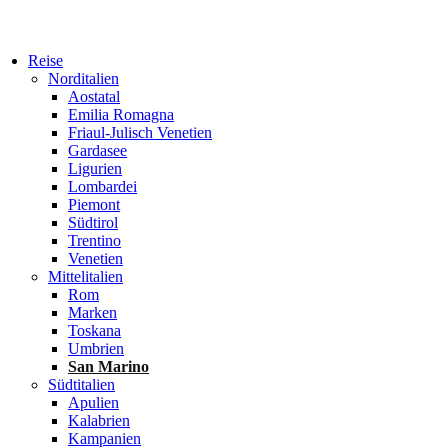
Reise
Norditalien
Aostatal
Emilia Romagna
Friaul-Julisch Venetien
Gardasee
Ligurien
Lombardei
Piemont
Südtirol
Trentino
Venetien
Mittelitalien
Rom
Marken
Toskana
Umbrien
San Marino
Südtitalien
Apulien
Kalabrien
Kampanien