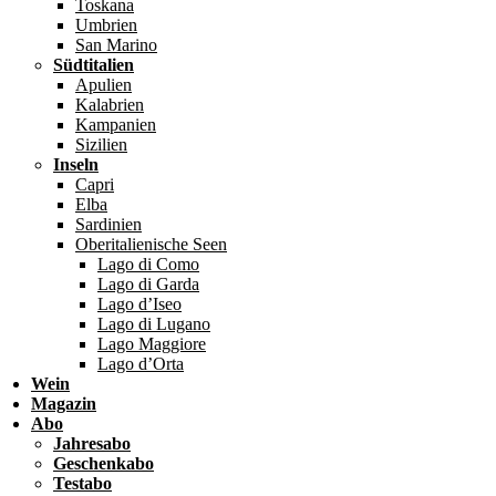
Toskana
Umbrien
San Marino
Südtitalien
Apulien
Kalabrien
Kampanien
Sizilien
Inseln
Capri
Elba
Sardinien
Oberitalienische Seen
Lago di Como
Lago di Garda
Lago d’Iseo
Lago di Lugano
Lago Maggiore
Lago d’Orta
Wein
Magazin
Abo
Jahresabo
Geschenkabo
Testabo