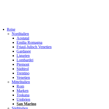
Reise
Norditalien
Aostatal
Emilia Romagna
Friaul-Julisch Venetien
Gardasee
Ligurien
Lombardei
Piemont
Südtirol
Trentino
Venetien
Mittelitalien
Rom
Marken
Toskana
Umbrien
San Marino
Südtitalien