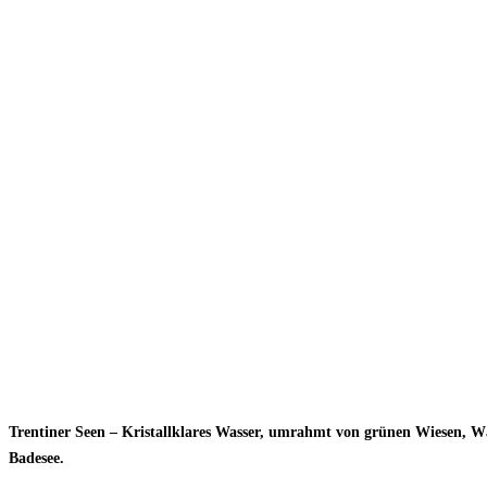
Trentiner Seen – Kristallklares Wasser, umrahmt von grünen Wiesen, Wäl
Badesee.