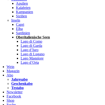
Apulien
Kalabrien
Kampanien
Sizilien
Inseln
Capri
Elba
Sardinien
Oberitalienische Seen
Lago di Como
Lago di Garda
Lago d’Iseo
Lago di Lugano
Lago Maggiore
Lago d’Orta
Wein
Magazin
Abo
Jahresabo
Geschenkabo
Testabo
Newsletter
Facebook
Shop
Suche