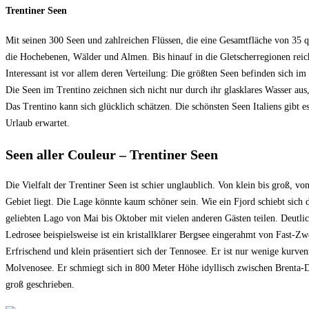
Trentiner Seen
Mit seinen 300 Seen und zahlreichen Flüssen, die eine Gesamtfläche von 35 q
die Hochebenen, Wälder und Almen. Bis hinauf in die Gletscherregionen reic
Interessant ist vor allem deren Verteilung: Die größten Seen befinden sich
Die Seen im Trentino zeichnen sich nicht nur durch ihr glasklares Wasser au
Das Trentino kann sich glücklich schätzen. Die schönsten Seen Italiens gibt 
Urlaub erwartet.
Seen aller Couleur – Trentiner Seen
Die Vielfalt der Trentiner Seen ist schier unglaublich. Von klein bis groß, vo
Gebiet liegt. Die Lage könnte kaum schöner sein. Wie ein Fjord schiebt sic
geliebten Lago von Mai bis Oktober mit vielen anderen Gästen teilen. Deutli
Ledrosee beispielsweise ist ein kristallklarer Bergsee eingerahmt von Fast-
Erfrischend und klein präsentiert sich der Tennosee. Er ist nur wenige kurven
Molvenosee. Er schmiegt sich in 800 Meter Höhe idyllisch zwischen Brenta-Do
groß geschrieben.