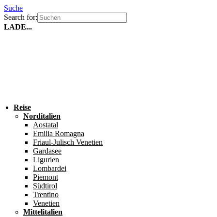
Suche
Search for:
LADE...
Reise
Norditalien
Aostatal
Emilia Romagna
Friaul-Julisch Venetien
Gardasee
Ligurien
Lombardei
Piemont
Südtirol
Trentino
Venetien
Mittelitalien