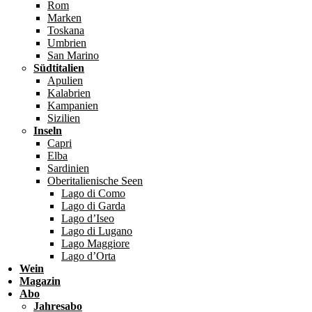
Rom
Marken
Toskana
Umbrien
San Marino
Südtitalien
Apulien
Kalabrien
Kampanien
Sizilien
Inseln
Capri
Elba
Sardinien
Oberitalienische Seen
Lago di Como
Lago di Garda
Lago d’Iseo
Lago di Lugano
Lago Maggiore
Lago d’Orta
Wein
Magazin
Abo
Jahresabo