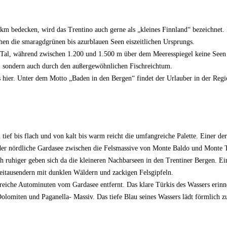
km bedecken, wird das Trentino auch gerne als „kleines Finnland“ bezeichnet. D
hen die smaragdgrünen bis azurblauen Seen eiszeitlichen Ursprungs.
 im Tal, während zwischen 1.200 und 1.500 m über dem Meeresspiegel keine Se
s, sondern auch durch den außergewöhnlichen Fischreichtum.
es hier. Unter dem Motto „Baden in den Bergen“ findet der Urlauber in der Regi
n tief bis flach und von kalt bis warm reicht die umfangreiche Palette. Einer d
h der nördliche Gardasee zwischen die Felsmassive von Monte Baldo und Monte
ch ruhiger geben sich da die kleineren Nachbarseen in den Trentiner Bergen. Ei
Zweitausendern mit dunklen Wäldern und zackigen Felsgipfeln.
reiche Autominuten vom Gardasee entfernt. Das klare Türkis des Wassers erinnert
lomiten und Paganella- Massiv. Das tiefe Blau seines Wassers lädt förmlich z