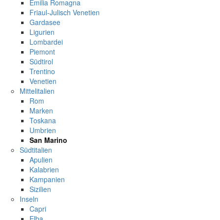
Emilia Romagna
Friaul-Julisch Venetien
Gardasee
Ligurien
Lombardei
Piemont
Südtirol
Trentino
Venetien
Mittelitalien
Rom
Marken
Toskana
Umbrien
San Marino
Südtitalien
Apulien
Kalabrien
Kampanien
Sizilien
Inseln
Capri
Elba