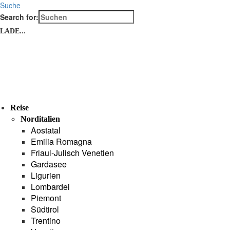
Suche
Search for:
LADE...
Reise
Norditalien
Aostatal
Emilia Romagna
Friaul-Julisch Venetien
Gardasee
Ligurien
Lombardei
Piemont
Südtirol
Trentino