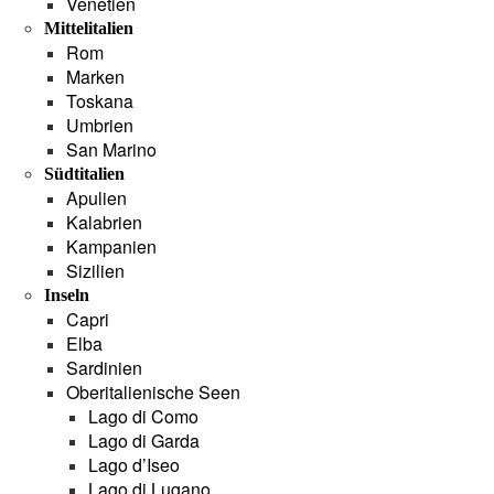
Venetien
Mittelitalien
Rom
Marken
Toskana
Umbrien
San Marino
Südtitalien
Apulien
Kalabrien
Kampanien
Sizilien
Inseln
Capri
Elba
Sardinien
Oberitalienische Seen
Lago di Como
Lago di Garda
Lago d’Iseo
Lago di Lugano