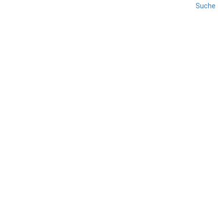
Suche
GRÖDEN
REISE
SÜDTIROL
Holzschnitzer in Gröden
TEILEN