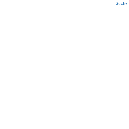
Suche
EISACKTAL
KLAUSEN
REISE
SÜDTIROL
Villanders
TEILEN