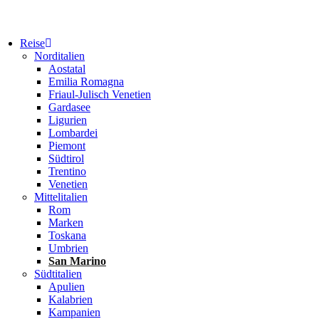
Reise
Norditalien
Aostatal
Emilia Romagna
Friaul-Julisch Venetien
Gardasee
Ligurien
Lombardei
Piemont
Südtirol
Trentino
Venetien
Mittelitalien
Rom
Marken
Toskana
Umbrien
San Marino
Südtitalien
Apulien
Kalabrien
Kampanien