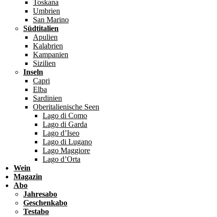
Toskana
Umbrien
San Marino
Südtitalien
Apulien
Kalabrien
Kampanien
Sizilien
Inseln
Capri
Elba
Sardinien
Oberitalienische Seen
Lago di Como
Lago di Garda
Lago d’Iseo
Lago di Lugano
Lago Maggiore
Lago d’Orta
Wein
Magazin
Abo
Jahresabo
Geschenkabo
Testabo