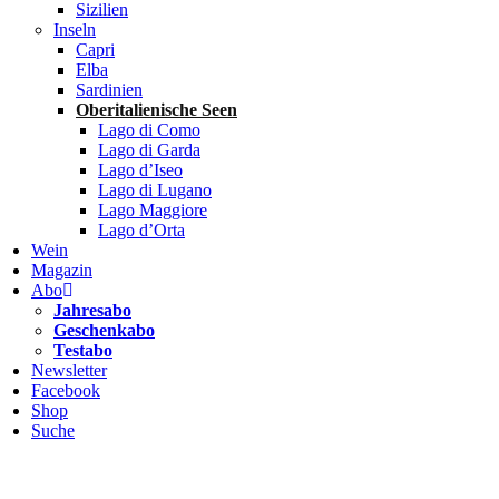
Sizilien
Inseln
Capri
Elba
Sardinien
Oberitalienische Seen
Lago di Como
Lago di Garda
Lago d’Iseo
Lago di Lugano
Lago Maggiore
Lago d’Orta
Wein
Magazin
Abo
Jahresabo
Geschenkabo
Testabo
Newsletter
Facebook
Shop
Suche