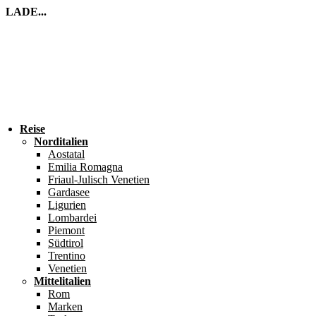
LADE...
Reise
Norditalien
Aostatal
Emilia Romagna
Friaul-Julisch Venetien
Gardasee
Ligurien
Lombardei
Piemont
Südtirol
Trentino
Venetien
Mittelitalien
Rom
Marken