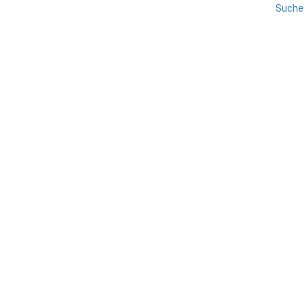
Suche
REISE
SAN MARINO
San Marino
TEILEN