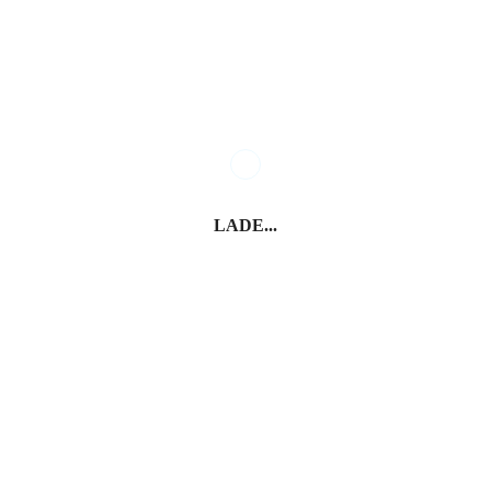
Bergamo – Stadt der
Brescia – Geschichte
zwei Seelen
erleben, Zukunft
gestalten
LADE...