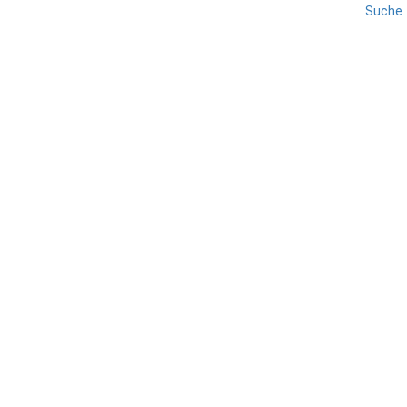
Suche
CASERTA
KAMPANIEN
REISE
Caserta
TEILEN