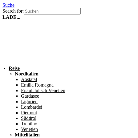
Suche
Search for:
LADE...
Reise
Norditalien
Aostatal
Emilia Romagna
Friaul-Julisch Venetien
Gardasee
Ligurien
Lombardei
Piemont
Südtirol
Trentino
Venetien
Mittelitalien