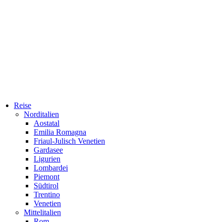
Reise
Norditalien
Aostatal
Emilia Romagna
Friaul-Julisch Venetien
Gardasee
Ligurien
Lombardei
Piemont
Südtirol
Trentino
Venetien
Mittelitalien
Rom