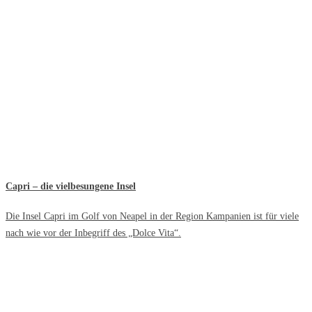
Capri – die vielbesungene Insel
Die Insel Capri im Golf von Neapel in der Region Kampanien ist für viele
nach wie vor der Inbegriff des „Dolce Vita“.