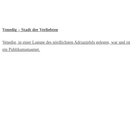
Venedig – Stadt der Verliebten
Venedig, in einer Lagune des nördlichsten Adriazipfels gelegen, war und ist
ein Publikumsmagnet.