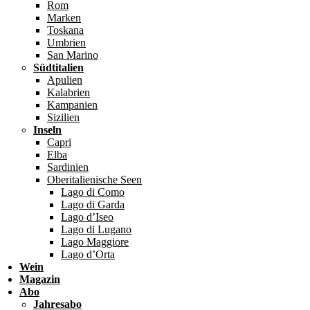
Rom
Marken
Toskana
Umbrien
San Marino
Südtitalien
Apulien
Kalabrien
Kampanien
Sizilien
Inseln
Capri
Elba
Sardinien
Oberitalienische Seen
Lago di Como
Lago di Garda
Lago d’Iseo
Lago di Lugano
Lago Maggiore
Lago d’Orta
Wein
Magazin
Abo
Jahresabo