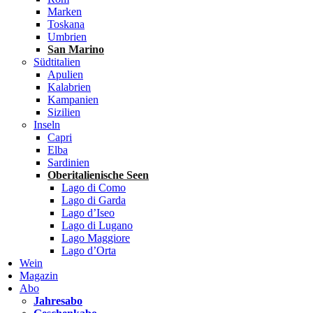
Marken
Toskana
Umbrien
San Marino
Südtitalien
Apulien
Kalabrien
Kampanien
Sizilien
Inseln
Capri
Elba
Sardinien
Oberitalienische Seen
Lago di Como
Lago di Garda
Lago d’Iseo
Lago di Lugano
Lago Maggiore
Lago d’Orta
Wein
Magazin
Abo
Jahresabo