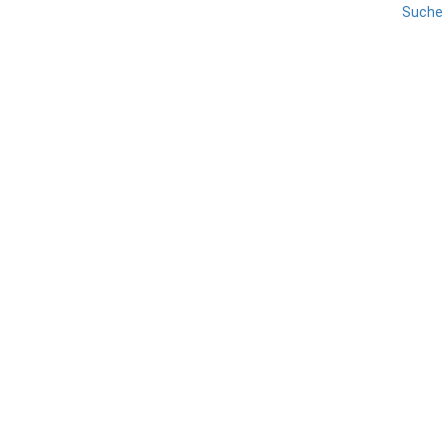
Suche
GARDASEE
LAZISE
OSTUFER
REISE
Lazise – Stadtmauer
TEILEN