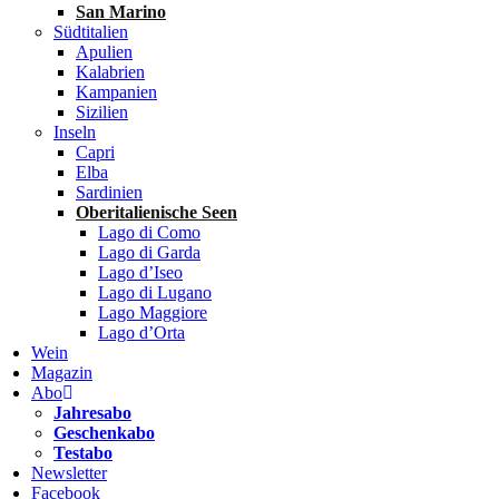
San Marino
Südtitalien
Apulien
Kalabrien
Kampanien
Sizilien
Inseln
Capri
Elba
Sardinien
Oberitalienische Seen
Lago di Como
Lago di Garda
Lago d’Iseo
Lago di Lugano
Lago Maggiore
Lago d’Orta
Wein
Magazin
Abo
Jahresabo
Geschenkabo
Testabo
Newsletter
Facebook