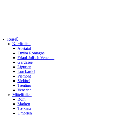
Reise
Norditalien
Aostatal
Emilia Romagna
Friaul-Julisch Venetien
Gardasee
Ligurien
Lombardei
Piemont
Südtirol
Trentino
Venetien
Mittelitalien
Rom
Marken
Toskana
Umbrien