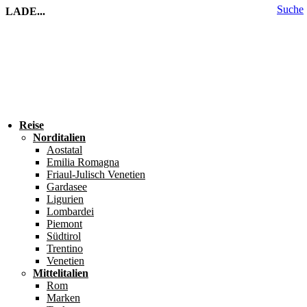
Suche
LADE...
Reise
Norditalien
Aostatal
Emilia Romagna
Friaul-Julisch Venetien
Gardasee
Ligurien
Lombardei
Piemont
Südtirol
Trentino
Venetien
Mittelitalien
Rom
Marken