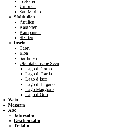
Toskana
Umbrien
San Marino
Südtitalien
Apulien
Kalabrien
Kampanien
Sizilien
Inseln
Capri
Elba
Sardinien
Oberitalienische Seen
Lago di Como
Lago di Garda
Lago d’Iseo
Lago di Lugano
Lago Maggiore
Lago d’Orta
Wein
Magazin
Abo
Jahresabo
Geschenkabo
Testabo