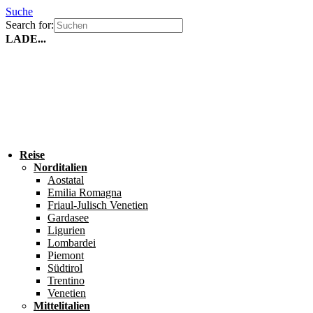
Suche
Search for:
LADE...
Reise
Norditalien
Aostatal
Emilia Romagna
Friaul-Julisch Venetien
Gardasee
Ligurien
Lombardei
Piemont
Südtirol
Trentino
Venetien
Mittelitalien