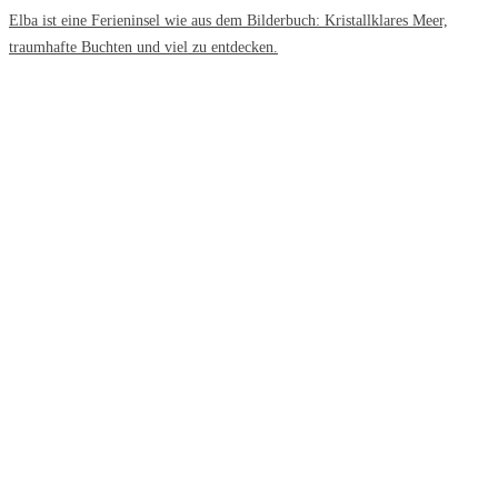
Elba ist eine Ferieninsel wie aus dem Bilderbuch: Kristallklares Meer,
traumhafte Buchten und viel zu entdecken.