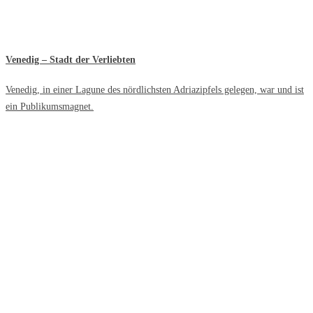
Venedig – Stadt der Verliebten
Venedig, in einer Lagune des nördlichsten Adriazipfels gelegen, war und ist
ein Publikumsmagnet.