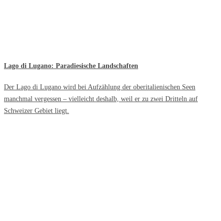
Lago di Lugano: Paradiesische Landschaften
Der Lago di Lugano wird bei Aufzählung der oberitalienischen Seen
manchmal vergessen – vielleicht deshalb, weil er zu zwei Dritteln auf
Schweizer Gebiet liegt.