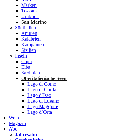
Marken
Toskana
Umbrien
San Marino
Südtitalien
Apulien
Kalabrien
Kampanien
Sizilien
Inseln
Capri
Elba
Sardinien
Oberitalienische Seen
Lago di Como
Lago di Garda
Lago d’Iseo
Lago di Lugano
Lago Maggiore
Lago d’Orta
Wein
Magazin
Abo
Jahresabo