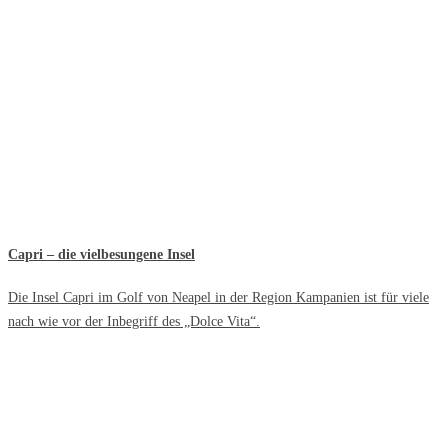
Capri – die vielbesungene Insel
Die Insel Capri im Golf von Neapel in der Region Kampanien ist für viele
nach wie vor der Inbegriff des „Dolce Vita“.