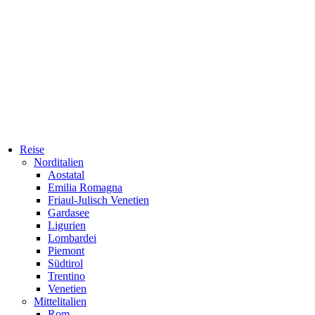
Reise
Norditalien
Aostatal
Emilia Romagna
Friaul-Julisch Venetien
Gardasee
Ligurien
Lombardei
Piemont
Südtirol
Trentino
Venetien
Mittelitalien
Rom