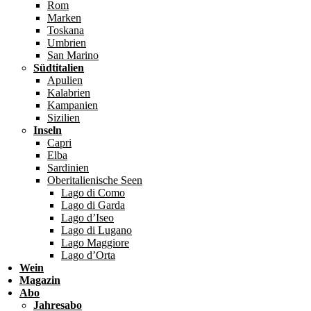
Rom
Marken
Toskana
Umbrien
San Marino
Südtitalien
Apulien
Kalabrien
Kampanien
Sizilien
Inseln
Capri
Elba
Sardinien
Oberitalienische Seen
Lago di Como
Lago di Garda
Lago d’Iseo
Lago di Lugano
Lago Maggiore
Lago d’Orta
Wein
Magazin
Abo
Jahresabo