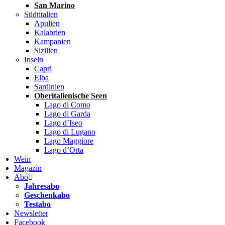
San Marino
Südtitalien
Apulien
Kalabrien
Kampanien
Sizilien
Inseln
Capri
Elba
Sardinien
Oberitalienische Seen
Lago di Como
Lago di Garda
Lago d’Iseo
Lago di Lugano
Lago Maggiore
Lago d’Orta
Wein
Magazin
Abo
Jahresabo
Geschenkabo
Testabo
Newsletter
Facebook