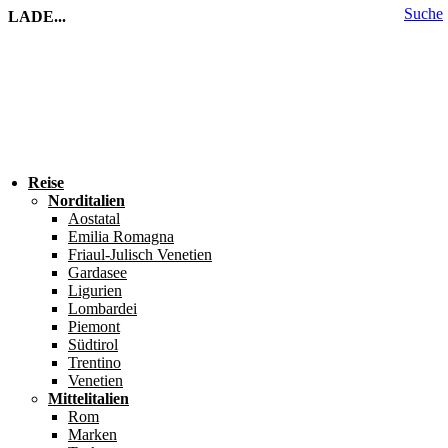
Suche
LADE...
Reise
Norditalien
Aostatal
Emilia Romagna
Friaul-Julisch Venetien
Gardasee
Ligurien
Lombardei
Piemont
Südtirol
Trentino
Venetien
Mittelitalien
Rom
Marken