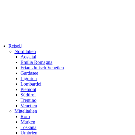
Reise
Norditalien
Aostatal
Emilia Romagna
Friaul-Julisch Venetien
Gardasee
Ligurien
Lombardei
Piemont
Südtirol
Trentino
Venetien
Mittelitalien
Rom
Marken
Toskana
Umbrien