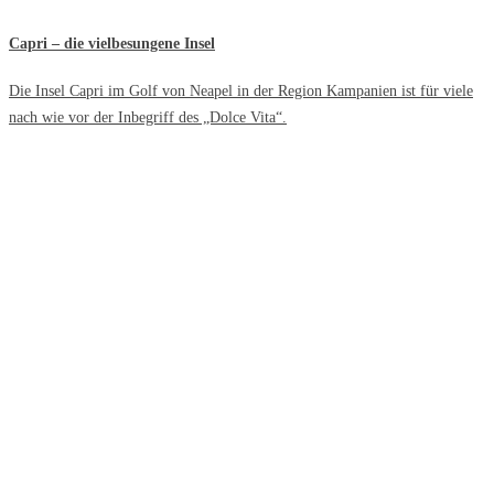
Capri – die vielbesungene Insel
Die Insel Capri im Golf von Neapel in der Region Kampanien ist für viele
nach wie vor der Inbegriff des „Dolce Vita“.