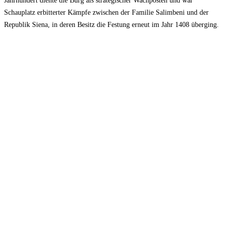
Jahrhundert diente die Burg als strategischer Wachposten und war
Schauplatz erbitterter Kämpfe zwischen der Familie Salimbeni und der
Republik Siena, in deren Besitz die Festung erneut im Jahr 1408 überging.