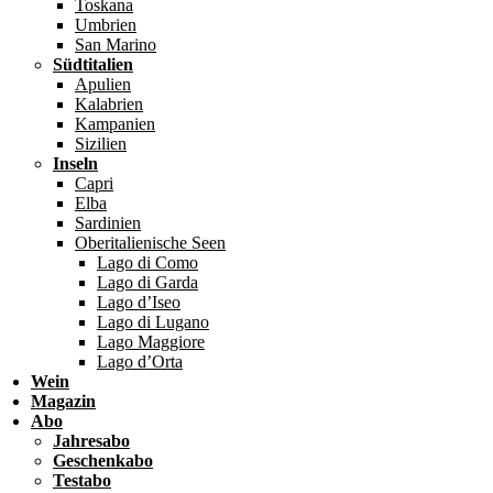
Toskana
Umbrien
San Marino
Südtitalien
Apulien
Kalabrien
Kampanien
Sizilien
Inseln
Capri
Elba
Sardinien
Oberitalienische Seen
Lago di Como
Lago di Garda
Lago d’Iseo
Lago di Lugano
Lago Maggiore
Lago d’Orta
Wein
Magazin
Abo
Jahresabo
Geschenkabo
Testabo