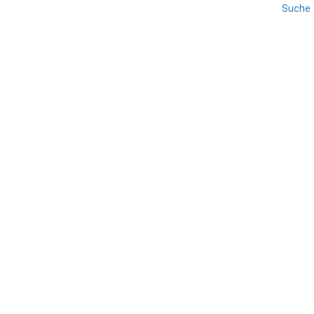
Suche
LIVORNO
REISE
TOSKANA
Piombino
TEILEN