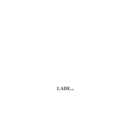
Tipps zu den schönsten Urlaubs-Destinationen in
Italien.
E-Mail*
Vorname*
Nachname*
Anmelden
LADE...
* Pflichtfelder
Italien entdecken