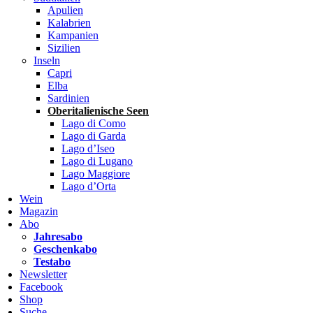
Apulien
Kalabrien
Kampanien
Sizilien
Inseln
Capri
Elba
Sardinien
Oberitalienische Seen
Lago di Como
Lago di Garda
Lago d’Iseo
Lago di Lugano
Lago Maggiore
Lago d’Orta
Wein
Magazin
Abo
Jahresabo
Geschenkabo
Testabo
Newsletter
Facebook
Shop
Suche