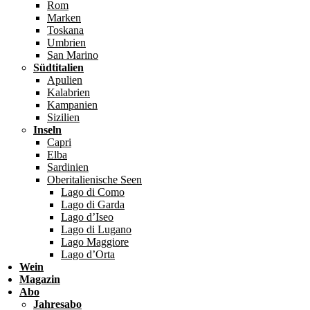
Rom
Marken
Toskana
Umbrien
San Marino
Südtitalien
Apulien
Kalabrien
Kampanien
Sizilien
Inseln
Capri
Elba
Sardinien
Oberitalienische Seen
Lago di Como
Lago di Garda
Lago d’Iseo
Lago di Lugano
Lago Maggiore
Lago d’Orta
Wein
Magazin
Abo
Jahresabo