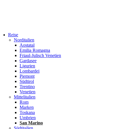
Reise
Norditalien
Aostatal
Emilia Romagna
Friaul-Julisch Venetien
Gardasee
Ligurien
Lombardei
Piemont
Südtirol
Trentino
Venetien
Mittelitalien
Rom
Marken
Toskana
Umbrien
San Marino
Südtitalien