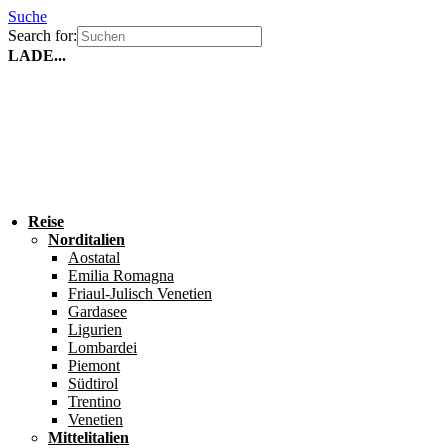
Suche
Search for:
LADE...
Reise
Norditalien
Aostatal
Emilia Romagna
Friaul-Julisch Venetien
Gardasee
Ligurien
Lombardei
Piemont
Südtirol
Trentino
Venetien
Mittelitalien