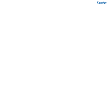
Suche
REISE
SÜDTIROL
VINSCHGAU
Fahrradtouren im Vinschgau
TEILEN