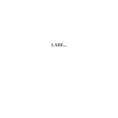
Das wird Sie vielleicht auch
interessieren
LADE...
Varazze – Aktivurlaub
Ferienregion Latsch-
Martelltal