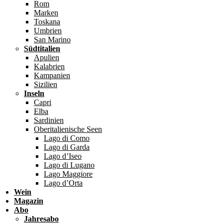
Rom
Marken
Toskana
Umbrien
San Marino
Südtitalien
Apulien
Kalabrien
Kampanien
Sizilien
Inseln
Capri
Elba
Sardinien
Oberitalienische Seen
Lago di Como
Lago di Garda
Lago d’Iseo
Lago di Lugano
Lago Maggiore
Lago d’Orta
Wein
Magazin
Abo
Jahresabo