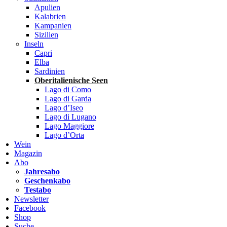
Apulien
Kalabrien
Kampanien
Sizilien
Inseln
Capri
Elba
Sardinien
Oberitalienische Seen
Lago di Como
Lago di Garda
Lago d’Iseo
Lago di Lugano
Lago Maggiore
Lago d’Orta
Wein
Magazin
Abo
Jahresabo
Geschenkabo
Testabo
Newsletter
Facebook
Shop
Suche