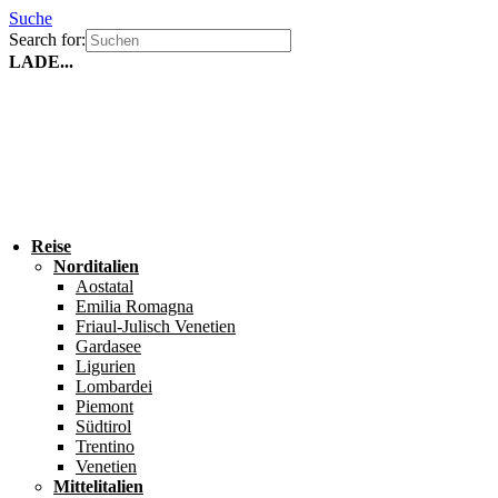
Suche
Search for:
LADE...
Reise
Norditalien
Aostatal
Emilia Romagna
Friaul-Julisch Venetien
Gardasee
Ligurien
Lombardei
Piemont
Südtirol
Trentino
Venetien
Mittelitalien