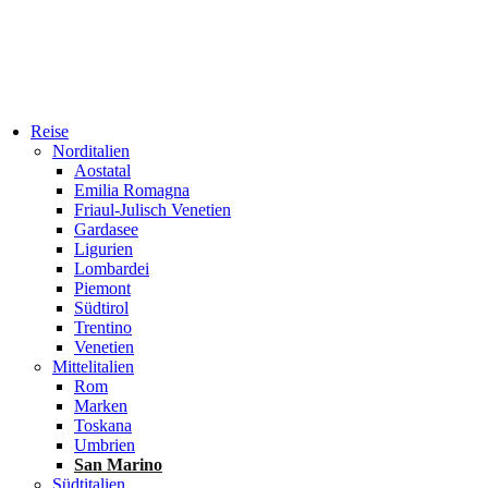
Reise
Norditalien
Aostatal
Emilia Romagna
Friaul-Julisch Venetien
Gardasee
Ligurien
Lombardei
Piemont
Südtirol
Trentino
Venetien
Mittelitalien
Rom
Marken
Toskana
Umbrien
San Marino
Südtitalien