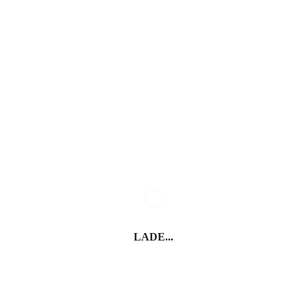
Meran – Schloss
Meran – Therme
Trauttmansdorff
Meran – Spazierwege
LADE...