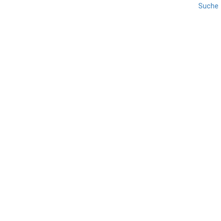
Suche
MERANER LAND
PASSEIERTAL
REISE
SÜDTIROL
Geschichte der Psairer
TEILEN