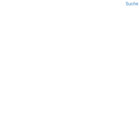
Suche
OSTEN
REISE
SARDINIEN
Baunei
TEILEN