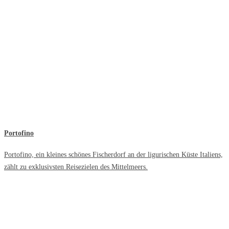
Portofino
Portofino, ein kleines schönes Fischerdorf an der ligurischen Küste Italiens,
zählt zu exklusivsten Reisezielen des Mittelmeers.