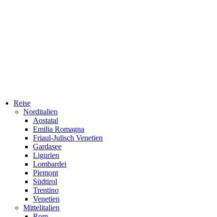
Reise
Norditalien
Aostatal
Emilia Romagna
Friaul-Julisch Venetien
Gardasee
Ligurien
Lombardei
Piemont
Südtirol
Trentino
Venetien
Mittelitalien
Rom