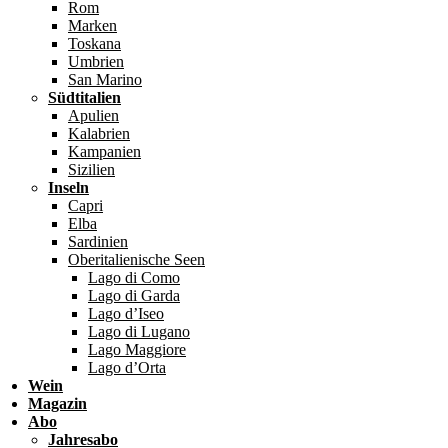
Rom
Marken
Toskana
Umbrien
San Marino
Südtitalien
Apulien
Kalabrien
Kampanien
Sizilien
Inseln
Capri
Elba
Sardinien
Oberitalienische Seen
Lago di Como
Lago di Garda
Lago d’Iseo
Lago di Lugano
Lago Maggiore
Lago d’Orta
Wein
Magazin
Abo
Jahresabo