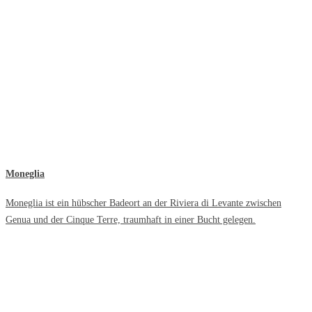
Moneglia
Moneglia ist ein hübscher Badeort an der Riviera di Levante zwischen
Genua und der Cinque Terre, traumhaft in einer Bucht gelegen.