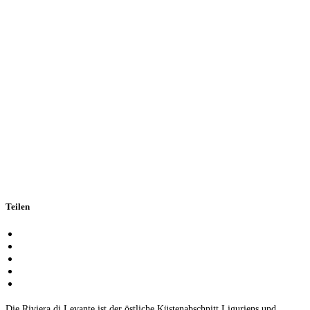
Teilen
Die Riviera di Levante ist der östliche Küstenabschnitt Liguriens und