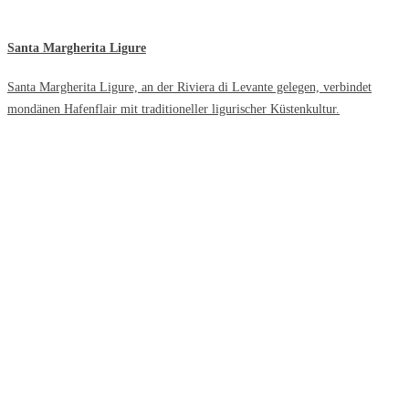
Santa Margherita Ligure
Santa Margherita Ligure, an der Riviera di Levante gelegen, verbindet
mondänen Hafenflair mit traditioneller ligurischer Küstenkultur.