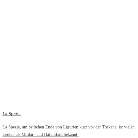
La Spezia
La Spezia, am östlichen Ende von Ligurien kurz vor der Toskana, ist vielen
Leuten als Militär- und Hafenstadt bekannt.