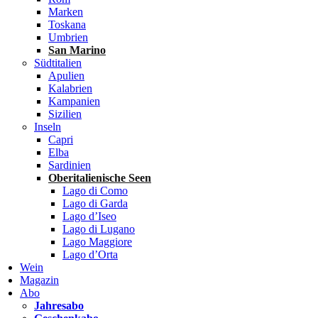
Marken
Toskana
Umbrien
San Marino
Südtitalien
Apulien
Kalabrien
Kampanien
Sizilien
Inseln
Capri
Elba
Sardinien
Oberitalienische Seen
Lago di Como
Lago di Garda
Lago d’Iseo
Lago di Lugano
Lago Maggiore
Lago d’Orta
Wein
Magazin
Abo
Jahresabo