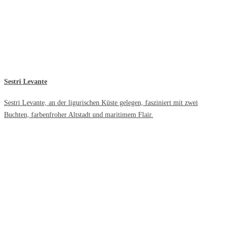
Sestri Levante
Sestri Levante, an der ligurischen Küste gelegen, fasziniert mit zwei
Buchten, farbenfroher Altstadt und maritimem Flair.