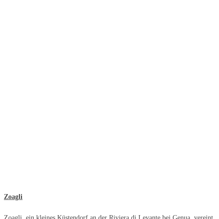
Zoagli
Zoagli, ein kleines Küstendorf an der Riviera di Levante bei Genua, vereint