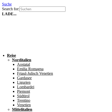
Suche
Search for:
LADE...
Reise
Norditalien
Aostatal
Emilia Romagna
Friaul-Julisch Venetien
Gardasee
Ligurien
Lombardei
Piemont
Südtirol
Trentino
Venetien
Mittelitalien