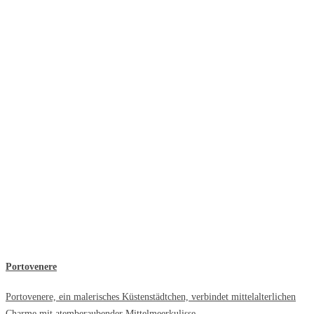
Portovenere
Portovenere, ein malerisches Küstenstädtchen, verbindet mittelalterlichen
Charme mit atemberaubender Mittelmeerkulisse.