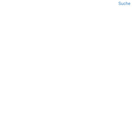
Suche
GENUA
LIGURIEN
REISE
RIVIERA DI LEVANTE
Rapallo
TEILEN