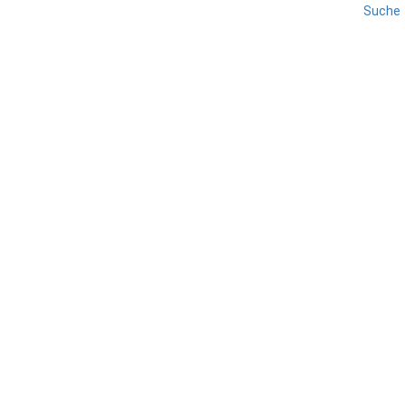
Suche
LA SPEZIA
LIGURIEN
REISE
RIVIERA DI LEVANTE
Sestri Levante
TEILEN