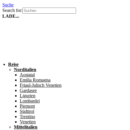
Suche
Search for:
LADE...
Reise
Norditalien
Aostatal
Emilia Romagna
Friaul-Julisch Venetien
Gardasee
Ligurien
Lombardei
Piemont
Südtirol
Trentino
Venetien
Mittelitalien