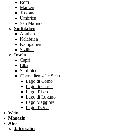
Rom
Marken
Toskana
Umbrien
San Marino
Südtitalien
Apulien
Kalabrien
Kampanien
Sizilien
Inseln
Capri
Elba
Sardinien
Oberitalienische Seen
Lago di Como
Lago di Garda
Lago d’Iseo
Lago di Lugano
Lago Maggiore
Lago d’Orta
Wein
Magazin
Abo
Jahresabo