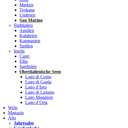
Marken
Toskana
Umbrien
San Marino
Südtitalien
Apulien
Kalabrien
Kampanien
Sizilien
Inseln
Capri
Elba
Sardinien
Oberitalienische Seen
Lago di Como
Lago di Garda
Lago d’Iseo
Lago di Lugano
Lago Maggiore
Lago d’Orta
Wein
Magazin
Abo
Jahresabo