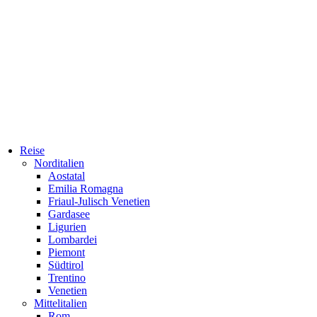
Reise
Norditalien
Aostatal
Emilia Romagna
Friaul-Julisch Venetien
Gardasee
Ligurien
Lombardei
Piemont
Südtirol
Trentino
Venetien
Mittelitalien
Rom