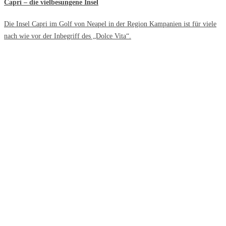
Capri – die vielbesungene Insel
Die Insel Capri im Golf von Neapel in der Region Kampanien ist für viele
nach wie vor der Inbegriff des „Dolce Vita“.