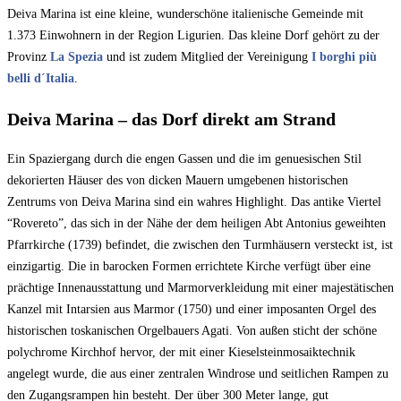
Deiva Marina ist eine kleine, wunderschöne italienische Gemeinde mit
1.373 Einwohnern in der Region Ligurien. Das kleine Dorf gehört zu der
Provinz
La Spezia
und ist zudem Mitglied der Vereinigung
I borghi più
belli d´Italia
.
Deiva Marina – das Dorf direkt am Strand
Ein Spaziergang durch die engen Gassen und die im genuesischen Stil
dekorierten Häuser des von dicken Mauern umgebenen historischen
Zentrums von Deiva Marina sind ein wahres Highlight. Das antike Viertel
“Rovereto”, das sich in der Nähe der dem heiligen Abt Antonius geweihten
Pfarrkirche (1739) befindet, die zwischen den Turmhäusern versteckt ist, ist
einzigartig. Die in barocken Formen errichtete Kirche verfügt über eine
prächtige Innenausstattung und Marmorverkleidung mit einer majestätischen
Kanzel mit Intarsien aus Marmor (1750) und einer imposanten Orgel des
historischen toskanischen Orgelbauers Agati. Von außen sticht der schöne
polychrome Kirchhof hervor, der mit einer Kieselsteinmosaiktechnik
angelegt wurde, die aus einer zentralen Windrose und seitlichen Rampen zu
den Zugangsrampen hin besteht. Der über 300 Meter lange, gut