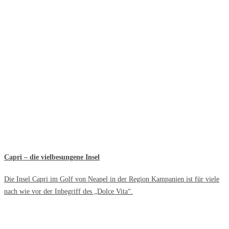
Capri – die vielbesungene Insel
Die Insel Capri im Golf von Neapel in der Region Kampanien ist für viele
nach wie vor der Inbegriff des „Dolce Vita“.