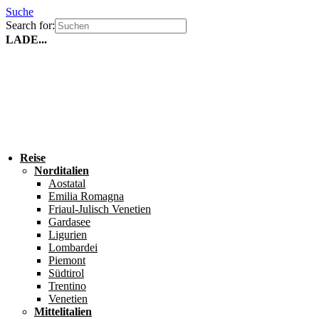
Suche
Search for:
LADE...
Reise
Norditalien
Aostatal
Emilia Romagna
Friaul-Julisch Venetien
Gardasee
Ligurien
Lombardei
Piemont
Südtirol
Trentino
Venetien
Mittelitalien