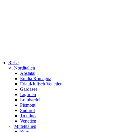
Reise
Norditalien
Aostatal
Emilia Romagna
Friaul-Julisch Venetien
Gardasee
Ligurien
Lombardei
Piemont
Südtirol
Trentino
Venetien
Mittelitalien
Rom