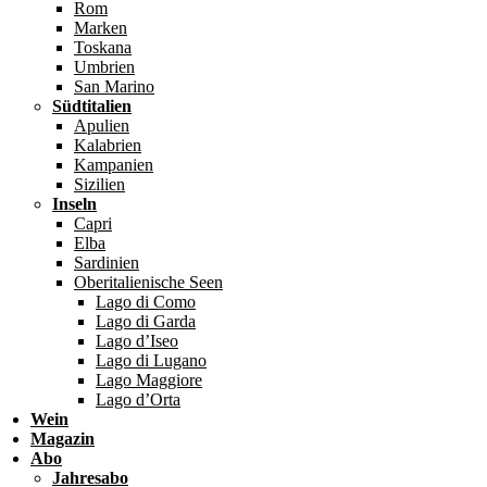
Rom
Marken
Toskana
Umbrien
San Marino
Südtitalien
Apulien
Kalabrien
Kampanien
Sizilien
Inseln
Capri
Elba
Sardinien
Oberitalienische Seen
Lago di Como
Lago di Garda
Lago d’Iseo
Lago di Lugano
Lago Maggiore
Lago d’Orta
Wein
Magazin
Abo
Jahresabo