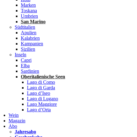
Marken
Toskana
Umbrien
San Marino
Südtitalien
Apulien
Kalabrien
Kampanien
Sizilien
Inseln
Capri
Elba
Sardinien
Oberitalienische Seen
Lago di Como
Lago di Garda
Lago d’Iseo
Lago di Lugano
Lago Maggiore
Lago d’Orta
Wein
Magazin
Abo
Jahresabo