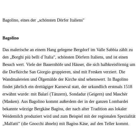
Bagolino, eines der „schönsten Dörfer Italiens“
Bagolino
Das malerische an einem Hang gelegene Bergdorf im Valle Sabbia zählt zu
den „Borghi più belli d´Italia“, schönsten Dörfern Italiens, und ist einen
Besuch wert. Viele der Bauernhöfe und Häuser, die sich halbkreisförmig um
die Dorfkirche San Giorgio gruppieren, sind mit Fresken verziert. Die
Wandmalereien und Ölgemälde der Kirche sind sehenswert. In Bagolino
findet jährlich ein dreitägiger Karneval statt, der urkundlich erstmals 1518
erwähnt wurde: mit Balarì (Tänzern), Sondadur (Geigern) und Maschèr
(Masken). Aus Bagolino kommt außerdem der in der ganzen Lombardei
bekannte würzige Bergkäse Bagòss, der nach alter Tradition aus lokaler
Weidemilch produziert wird und zum Beispiel mit der regionalen Spezialität
„Malfatti“ (die Gnocchi ähneln) mit Bagòss Käse, auf den Teller kommt.