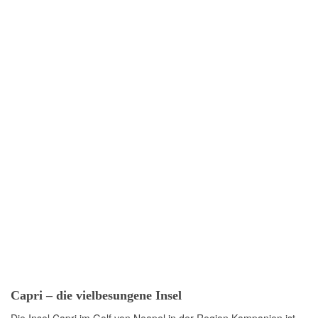
Capri – die vielbesungene Insel
Die Insel Capri im Golf von Neapel in der Region Kampanien ist