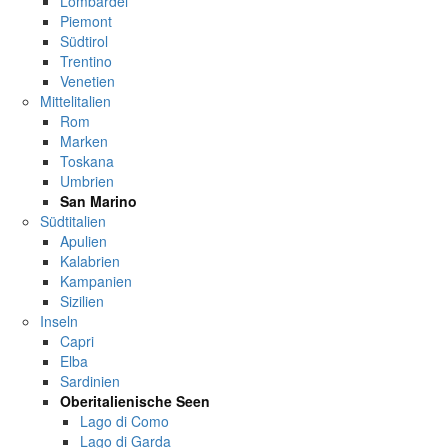
Lombardei
Piemont
Südtirol
Trentino
Venetien
Mittelitalien
Rom
Marken
Toskana
Umbrien
San Marino
Südtitalien
Apulien
Kalabrien
Kampanien
Sizilien
Inseln
Capri
Elba
Sardinien
Oberitalienische Seen
Lago di Como
Lago di Garda