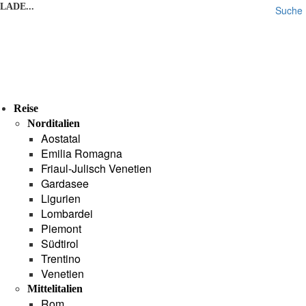
LADE...
Suche
Reise
Norditalien
Aostatal
Emilia Romagna
Friaul-Julisch Venetien
Gardasee
Ligurien
Lombardei
Piemont
Südtirol
Trentino
Venetien
Mittelitalien
Rom