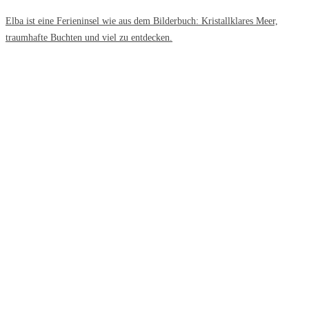
Elba ist eine Ferieninsel wie aus dem Bilderbuch: Kristallklares Meer,
traumhafte Buchten und viel zu entdecken.