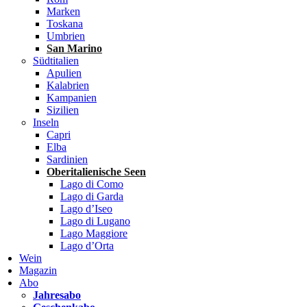
Marken
Toskana
Umbrien
San Marino
Südtitalien
Apulien
Kalabrien
Kampanien
Sizilien
Inseln
Capri
Elba
Sardinien
Oberitalienische Seen
Lago di Como
Lago di Garda
Lago d’Iseo
Lago di Lugano
Lago Maggiore
Lago d’Orta
Wein
Magazin
Abo
Jahresabo