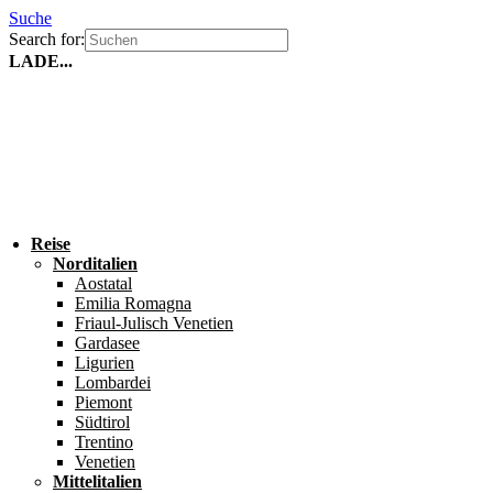
Suche
Search for:
LADE...
Reise
Norditalien
Aostatal
Emilia Romagna
Friaul-Julisch Venetien
Gardasee
Ligurien
Lombardei
Piemont
Südtirol
Trentino
Venetien
Mittelitalien