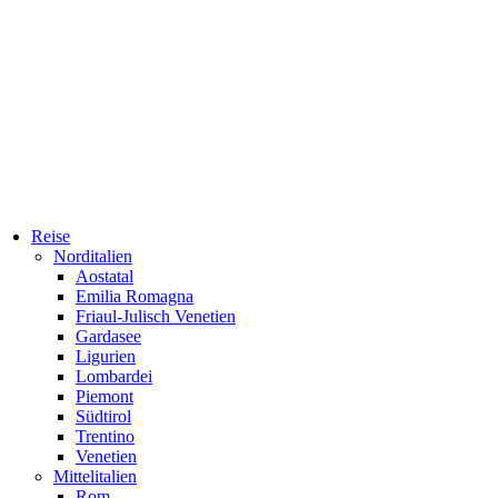
Reise
Norditalien
Aostatal
Emilia Romagna
Friaul-Julisch Venetien
Gardasee
Ligurien
Lombardei
Piemont
Südtirol
Trentino
Venetien
Mittelitalien
Rom