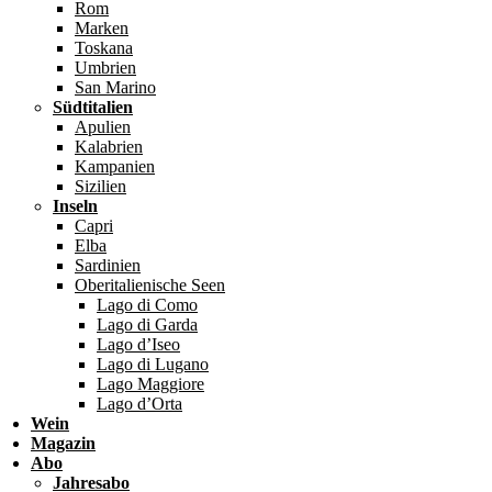
Rom
Marken
Toskana
Umbrien
San Marino
Südtitalien
Apulien
Kalabrien
Kampanien
Sizilien
Inseln
Capri
Elba
Sardinien
Oberitalienische Seen
Lago di Como
Lago di Garda
Lago d’Iseo
Lago di Lugano
Lago Maggiore
Lago d’Orta
Wein
Magazin
Abo
Jahresabo