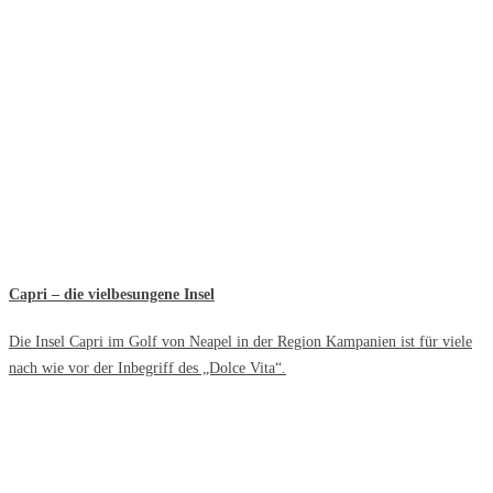
Capri – die vielbesungene Insel
Die Insel Capri im Golf von Neapel in der Region Kampanien ist für viele
nach wie vor der Inbegriff des „Dolce Vita“.