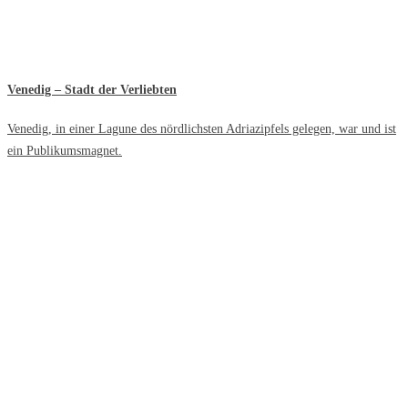
Venedig – Stadt der Verliebten
Venedig, in einer Lagune des nördlichsten Adriazipfels gelegen, war und ist
ein Publikumsmagnet.